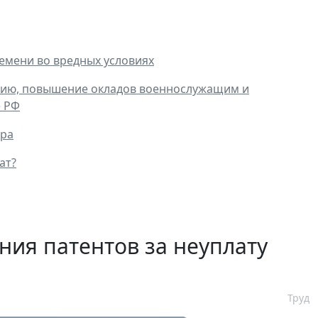
емени во вредных условиях
армию, повышение окладов военнослужащим и
е РФ
ора
ат?
ния патентов за неуплату
Труд