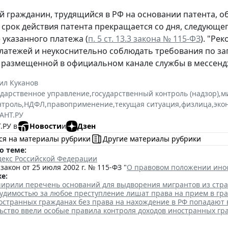
 гражданин, трудящийся в РФ на основании патента, о
 срок действия патента прекращается со дня, следующе
 указанного платежа (
п. 5 ст. 13.3 закона № 115-ФЗ
). "Ре
латежей и неукоснительно соблюдать требования по за
 размещенной в официальном канале службы в мессенд
ил Куканов
ударственное управление
,
государственный контроль (надзор)
,
м
нтроль
,
НДФЛ
,
правоприменение
,
текущая ситуация
,
физлица
,
эко
АНТ.РУ
.РУ в
Новости
и
Дзен
ся на материалы рубрики
Другие материалы рубрики
о теме:
декс Российской Федерации
акон от 25 июля 2002 г. № 115-ФЗ "
О правовом положении ино
е:
ширили перечень оснований для выдворения мигрантов из стр
судимостью за любое преступление лишат права на прием в гр
остранных гражданах без права на нахождение в РФ попадают 
льство ввели особые правила контроля доходов иностранных гр