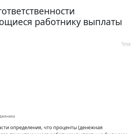
тответственности
гающиеся работнику выплаты
Труд
одженика
асти определения, что проценты (денежная