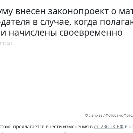
уму внесен законопроект о ма
дателя в случае, когда пола
ли начислены своевременно
3 11:21
© cienpies / Фотобанк Фот
1
ктом
предлагается внести изменения в
ст. 236 ТК РФ
в ч