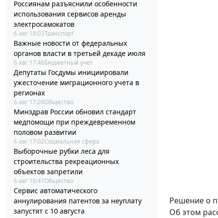
Россиянам разъяснили особенности
использования сервисов аренды
электросамокатов
6 авг 18:03
Транспорт
Важные новости от федеральных
органов власти в третьей декаде июля
6 авг 17:46
Бюджетный учет
Депутаты Госдумы инициировали
ужесточение миграционного учета в
регионах
6 авг 17:20
Общество
Минздрав России обновил стандарт
медпомощи при преждевременном
половом развитии
6 авг 17:02
Социальная сфера
Выборочные рубки леса для
строительства рекреационных
объектов запретили
6 авг 16:41
Общество
Сервис автоматического
Решение о п
аннулирования патентов за неуплату
запустят с 10 августа
Об этом рас