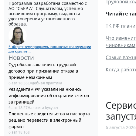
Трудовой ко
Программа разработана совместно с
АО ''СБЕР А". Слушателям, успешно
Читайте та
освоившим программу, выдаются
удостоверения установленного
образца.
ТК РФ плани
Что изменит
чиновникам,
Выберите тему программы повышения квалификации
для юристов ...
Новости
Самые важны
Суд обязал заключить трудовой
Когда работ
договор при признании отказа в
приеме незаконным
6 авг 18:38
Судебная практика
Резидентам РФ указали на нюансы
информирования об открытии счетов
за границей
Сервис
6 авг 18:27
Налоги и бухучет
запуст
Племенные свидетельства и паспорта
решено перевести в электронный
формат
6 августа 2026
6 авг 18:16
IT