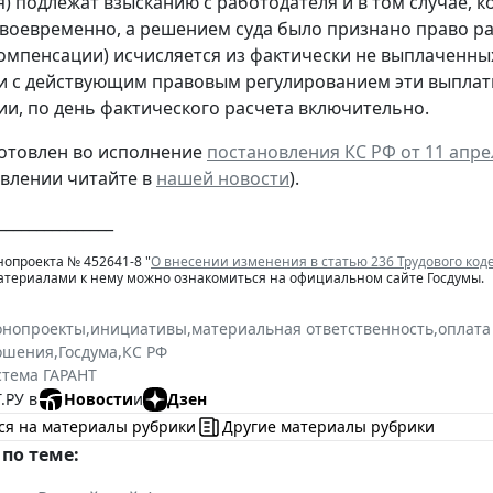
) подлежат взысканию с работодателя и в том случае, 
воевременно, а решением суда было признано право ра
омпенсации) исчисляется из фактически не выплаченных
и с действующим правовым регулированием эти выпла
ии, по день фактического расчета включительно.
отовлен во исполнение
постановления КС РФ от 11 апрел
овлении читайте в
нашей новости
).
_______________
нопроекта № 452641-8 "
О внесении изменения в статью 236 Трудового код
материалами к нему можно ознакомиться на официальном сайте Госдумы.
онопроекты
,
инициативы
,
материальная ответственность
,
оплата
ошения
,
Госдума
,
КС РФ
стема ГАРАНТ
.РУ в
Новости
и
Дзен
ся на материалы рубрики
Другие материалы рубрики
по теме: