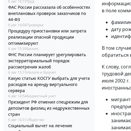
6 авг 16:19
Труд
информацион
ФАС России рассказала об особенностях
в поле комм
внеплановых проверок заказчиков по
44-ФЗ
фамилию
6 авг 16:00
Проверки
дату ро
Процедуру приостановки или запрета
идентиф
реализации опасной продукции
оптимизируют
В том случа
6 авг 15:39
Бизнес
ФНС России планирует урегулировать
обратиться 
экстерриториальный порядок
К слову, сог
рассмотрения жалоб
6 авг 15:15
Налоги и бухучет
трудовой де
Какую статью КОСГУ выбрать для учета
июля 2002 г.
расходов на аренду виртуального
иностранных
сервера
6 авг 14:54
Бюджетный учет
мигрант
Президент РФ отменил спецрежим для
предпри
депозитов физлиц из недружественных
иностра
стран
6 авг 14:31
Общество
занимаю
Социальный вычет на лечение
занимаю