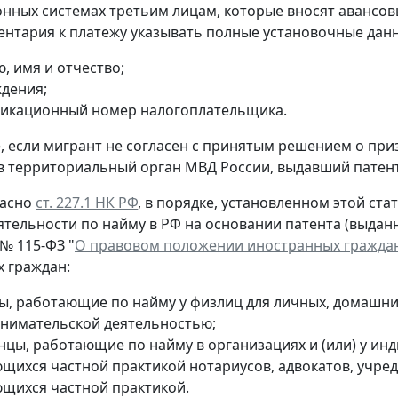
ных системах третьим лицам, которые вносят авансов
ентария к платежу указывать полные установочные данн
, имя и отчество;
ждения;
икационный номер налогоплательщика.
е, если мигрант не согласен с принятым решением о пр
в территориальный орган МВД России, выдавший патент
ласно
ст. 227.1 НК РФ
, в порядке, установленном этой ст
ятельности по найму в РФ на основании патента (выдан
 № 115-ФЗ "
О правовом положении иностранных граждан
 граждан:
ы, работающие по найму у физлиц для личных, домашних
нимательской деятельностью;
нцы, работающие по найму в организациях и (или) у ин
щихся частной практикой нотариусов, адвокатов, учреди
щихся частной практикой.