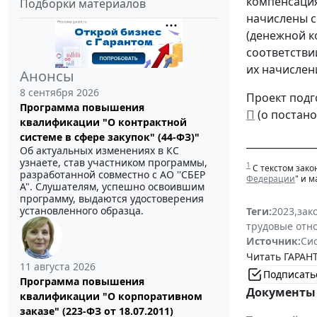
компенсация
Подборки материалов
начислены с
(денежной к
соответстви
их начислен
Анонсы
8 сентября 2026
Проект подг
Программа повышения
П
(о постан
квалификации "О контрактной
системе в сфере закупок" (44-ФЗ)"
______________
Об актуальных изменениях в КС
узнаете, став участником программы,
1
С текстом зако
разработанной совместно с АО ''СБЕР
Федерации
" и 
А". Слушателям, успешно освоившим
программу, выдаются удостоверения
установленного образца.
Теги:
2023
,
зак
трудовые отн
Источник:
Си
Читать ГАРАНТ
11 августа 2026
Подписать
Программа повышения
Документы 
квалификации "О корпоративном
заказе" (223-ФЗ от 18.07.2011)