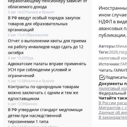
неработающему пенсионеру зависит от
облагаемого дохода
Иностранный
6 авг 14:07
Налоги и бухучет
ином случае
В РФ введут особый порядок закупок
НДФЛ в виде
товаров для образовательных
авансовых п
организаций
публикации,
6 авг 13:41
Образование
Отчет о выполнении квоты для приема
Авторы:
Миха
на работу инвалидов надо сдать до 12
Теги:
2026
,
гос
октября
налоговый ко
6 авг 13:20
Труд
Адвокатские палаты вправе применять
Источник:
ГАР
УСН при соблюдении условий и
Читать ГАРАНТ
ограничений
Подписать
6 авг 12:58
Налоги и бухучет
Документы п
Контракты по однородным товарам
Налоговый ко
можно заключать с одним и тем же
Федеральный з
Читайте такж
едпоставщиком
В России рас
6 авг 12:39
Бизнес
Мигрантов с 
В РФ утвердили стандарт медпомощи
Данные об ин
детям при наследственной
В законодате
тирозинемии 1 типа
6 авг 12:10
Социальная сфера