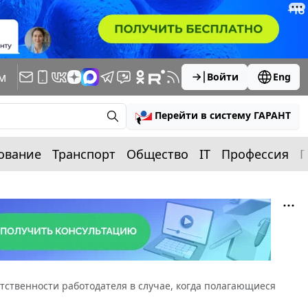
м
Войти
Eng
Перейти в систему ГАРАНТ
ование
Транспорт
Общество
IT
Профессия
П
етственности работодателя в случае, когда полагающиеся