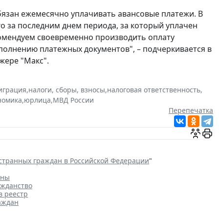
бязан ежемесячно уплачивать авансовые платежи. В
го за последним днем периода, за который уплачен
комендуем своевременно производить оплату
полнению платежных документов", – подчеркивается в
жере "Макс".
играция
,
налоги, сборы, взносы
,
налоговая ответственность
,
номика
,
юрлица
,
МВД России
Перепечатка
странных граждан в Российской Федерации
"
аны
ажданство
в реестр
аждан