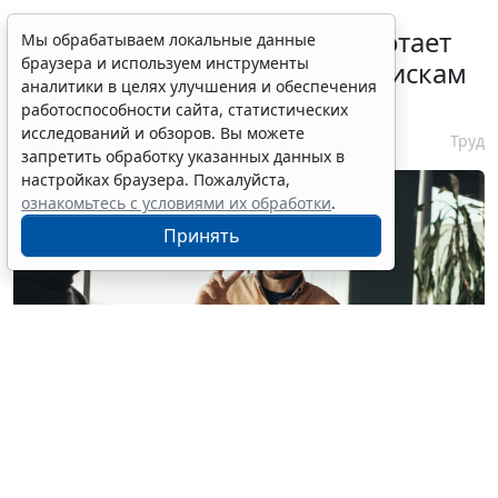
С 1 февраля 2027 года заработает
Мы обрабатываем локальные данные
браузера и используем инструменты
ГОСТ по психосоциальным рискам
аналитики в целях улучшения и обеспечения
на рабочем месте
работоспособности сайта, статистических
исследований и обзоров. Вы можете
7 августа 2026 17:11
Труд
запретить обработку указанных данных в
настройках браузера. Пожалуйста,
ознакомьтесь с условиями их обработки
.
Принять
© milkos / Фотобанк 123RF.com
В СМИ прошла волна публикаций о том, что с 1