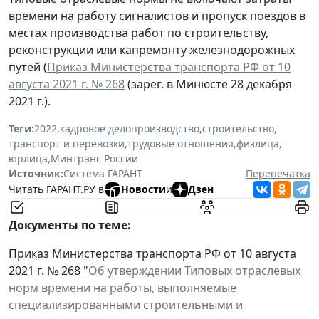
времени на работу сигналистов и пропуск поездов в
местах производства работ по строительству,
реконструкции или капремонту железнодорожных
путей (
Приказ Министерства транспорта РФ от 10
августа 2021 г. № 268
(зарег. в Минюсте 28 декабря
2021 г.).
Теги:
2022
,
кадровое делопроизводство
,
строительство
,
транспорт и перевозки
,
трудовые отношения
,
физлица
,
юрлица
,
Минтранс России
Источник:
Система ГАРАНТ
Перепечатка
Читать ГАРАНТ.РУ в
Новости
и
Дзен
Документы по теме:
Приказ Министерства транспорта РФ от 10 августа
2021 г. № 268 "
Об утверждении Типовых отраслевых
норм времени на работы, выполняемые
специализированными строительными и