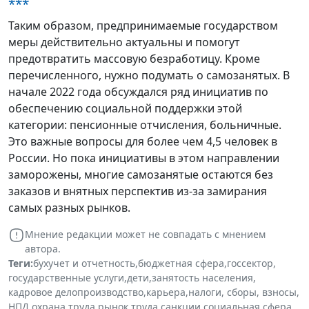
***
Таким образом, предпринимаемые государством
меры действительно актуальны и помогут
предотвратить массовую безработицу. Кроме
перечисленного, нужно подумать о самозанятых. В
начале 2022 года обсуждался ряд инициатив по
обеспечению социальной поддержки этой
категории: пенсионные отчисления, больничные.
Это важные вопросы для более чем 4,5 человек в
России. Но пока инициативы в этом направлении
заморожены, многие самозанятые остаются без
заказов и внятных перспектив из-за замирания
самых разных рынков.
Мнение редакции может не совпадать с мнением
автора.
Теги:
бухучет и отчетность
,
бюджетная сфера
,
госсектор
,
государственные услуги
,
дети
,
занятость населения
,
кадровое делопроизводство
,
карьера
,
налоги, сборы, взносы
,
НПД
,
охрана труда
,
рынок труда
,
санкции
,
социальная сфера
,