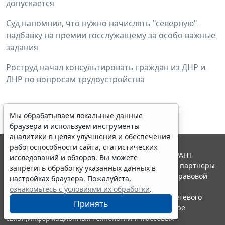
допускается
Суд напомнил, что нужно начислять "северную"
надбавку на премии госслужащему за особо важные
задания
Роструд начал консультировать граждан из ДНР и
ЛНР по вопросам трудоустройства
Мы обрабатываем локальные данные
браузера и используем инструменты
аналитики в целях улучшения и обеспечения
работоспособности сайта, статистических
© ООО "НПП "ГАРАНТ-СЕРВИС", 2026. Система ГАРАНТ
исследований и обзоров. Вы можете
выпускается с 1990 года. Компания "Гарант" и ее партнеры
запретить обработку указанных данных в
являются участниками Российской ассоциации правовой
настройках браузера. Пожалуйста,
информации ГАРАНТ.
ознакомьтесь с условиями их обработки
.
Портал ГАРАНТ.РУ зарегистрирован в качестве сетевого
Принять
издания Федеральной службой по надзору в сфере
связи,информационных технологий и массовых