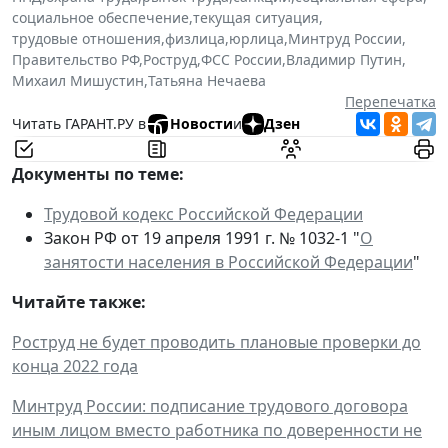
социальное обеспечение
,
текущая ситуация
,
трудовые отношения
,
физлица
,
юрлица
,
Минтруд России
,
Правительство РФ
,
Роструд
,
ФСС России
,
Владимир Путин
,
Михаил Мишустин
,
Татьяна Нечаева
Перепечатка
Читать ГАРАНТ.РУ в
Новости
и
Дзен
Документы по теме:
Трудовой кодекс Российской Федерации
Закон РФ от 19 апреля 1991 г. № 1032-1 "
О
занятости населения в Российской Федерации
"
Читайте также:
Роструд не будет проводить плановые проверки до
конца 2022 года
Минтруд России: подписание трудового договора
иным лицом вместо работника по доверенности не