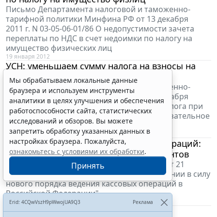
Письмо Департамента налоговой и таможенно-
тарифной политики Минфина РФ от 13 декабря
2011 г. N 03-05-06-01/86 О недопустимости зачета
переплаты по НДС в счет недоимки по налогу на
имущество физических лиц
19 января 2012
УСН: уменьшаем сумму налога на взносы на
ОСС
Мы обрабатываем локальные данные
Письмо Департамента налоговой и таможенно-
браузера и используем инструменты
тарифной политики Минфина РФ от 13 декабря
аналитики в целях улучшения и обеспечения
2011 г. N 03-11-06/2/169 Об уменьшении налога при
работоспособности сайта, статистических
применении УСН на суммы взносов на обязательное
исследований и обзоров. Вы можете
социальное страхование
запретить обработку указанных данных в
19 января 2012
настройках браузера. Пожалуйста,
Новый порядок ведения кассовых операций:
ознакомьтесь с условиями их обработки
.
разъяснения для ИП и платежных агентов
Письмо Федеральной налоговой службы от 21
Принять
декабря 2011 г. N АС-4-2/21794@ "О вступлении в силу
нового порядка ведения кассовых операций в
Российской Федерации"
19 января 2012
Erid: 4CQwVszH9pWwojUA9Q3
Реклама