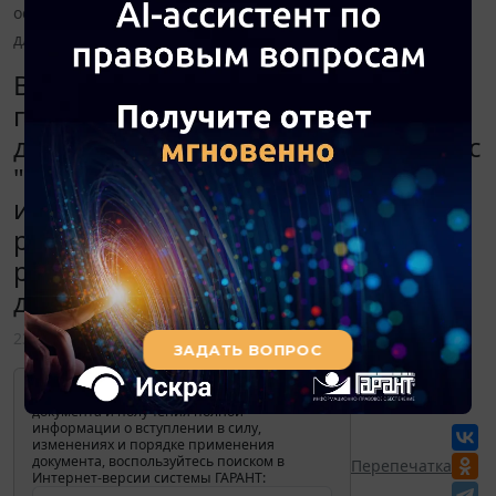
освобождения работников-"предпенсионеров" от работы
для прохождения диспансеризации)?
В 2019 году возраст женщины 53
года, мужчины - 58 лет. Когда
данные граждане приобретут статус
"предпенсионер" (данный статус
интересует с целью освобождения
работников-"предпенсионеров" от
работы для прохождения
диспансеризации)?
23 января 2019
Для просмотра актуального текста
документа и получения полной
информации о вступлении в силу,
изменениях и порядке применения
документа, воспользуйтесь поиском в
Перепечатка
Интернет-версии системы ГАРАНТ: