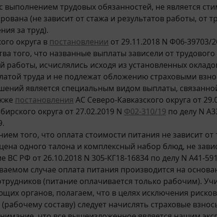
а с выполнением трудовых обязанностей, не является 
ована (не зависит от стажа и результатов работы, от т
ия за труд).
ого округа в
постановлении
от 29.11.2018 N Ф06-39703/
тва того, что названные выплаты зависели от трудового
 работы, исчислялись исходя из установленных окладов,
латой труда и не подлежат обложению страховыми взно
ений является специальным видом выплаты, связанно
акже
постановления
АС Северо-Кавказского округа от 29.0
бирского округа от 27.02.2019 N
Ф02-310/19
по делу N А3
9.
ием того, что оплата стоимости питания не зависит от 
цена одного талона и комплексный набор блюд, не зави
 ВС РФ от 26.10.2018 N 305-КГ18-16834 по делу N А41-591
ваемом случае оплата питания производится на основан
отрудников (питание оплачивается только рабочим). У
щих органов, полагаем, что в целях исключения риско
 (рабочему составу) следует начислять страховые взнос
имание, что все вышеизложенное является нашим экс