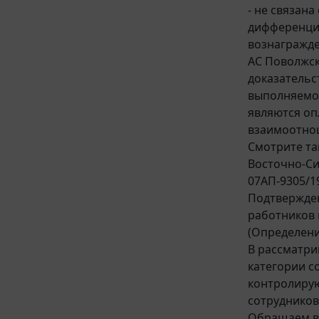
- не связан
дифференцир
вознагражден
АС Поволжск
доказательс
выполняемой
являются оп
взаимоотнош
Смотрите т
Восточно-Си
07АП-9305/1
Подтвержден
работников 
(Определение
В рассматри
категории с
контролирую
сотрудников
Обращаем вн