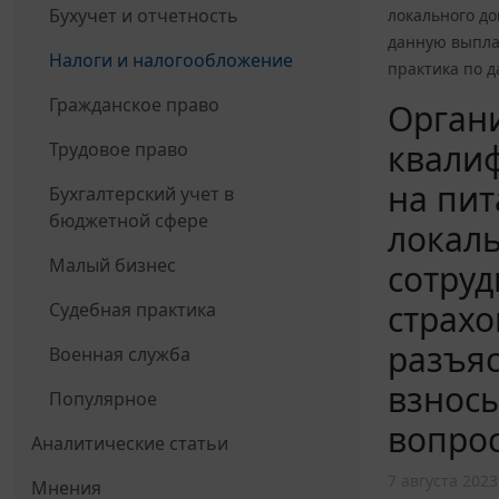
Бухучет и отчетность
локального до
данную выпла
Налоги и налогообложение
практика по д
Гражданское право
Органи
квалиф
Трудовое право
на пит
Бухгалтерский учет в
бюджетной сфере
локаль
Малый бизнес
сотруд
страх
Судебная практика
разъяс
Военная служба
взносы
Популярное
вопрос
Аналитические статьи
7 августа 2023
Мнения