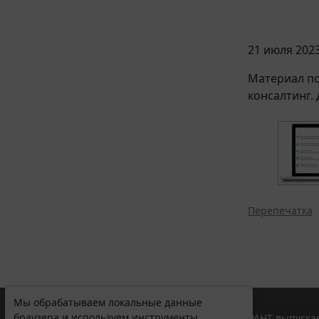
21 июля 2023
Материал по
консалтинг.
Перепечатка
Мы обрабатываем локальные данные
браузера и используем инструменты
© ООО "НПП "ГАРАНТ-СЕРВИС", 2026. Система ГАРАНТ выпускае