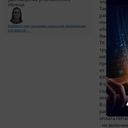
определенн
образца.
Таким образ
работодател
положений т
Выберите тему программы повышения квалификации
общеустано
для юристов ...
Вместе с те
ТК РФ, в со
трудовых от
между работ
представляю
от 14.05.201
6952.
В определен
содержащая
исключения 
В
постановл
расходы на 
оплата пита
- не включе