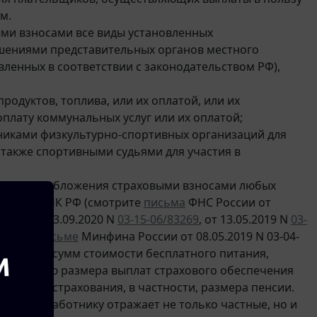
м.
ми взносами все виды установленных
ешениями представительных органов местного
ленных в соответствии с законодательством РФ),
родуктов, топлива, или их оплатой, или их
плату коммунальных услуг или их оплатой;
тниками физкультурно-спортивных организаций для
 также спортивными судьями для участия в
димости обложения страховыми взносами любых
 в
ст. 422
НК РФ (смотрите
письма
ФНС России от
88865
, от 23.09.2020 N
03-15-06/83269
, от 13.05.2019 N
03-
1153
). В
письме
Минфина России от 08.05.2019 N 03-04-
взносами сумм стоимости бесплатного питания,
меньшению размера выплат страхового обеспечения
льного страхования, в частности, размера пенсии.
 любому работнику отражает не только частные, но и