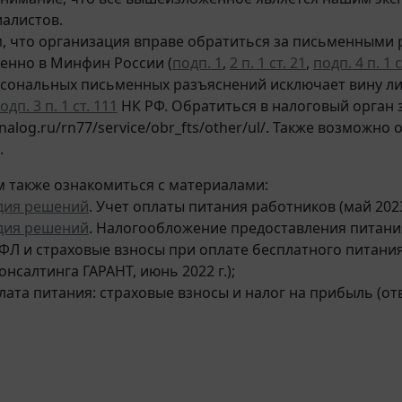
иалистов.
 что организация вправе обратиться за письменными р
енно в Минфин России (
подп. 1
,
2 п. 1 ст. 21
,
подп. 4 п. 1 с
сональных письменных разъяснений исключает вину ли
одп. 3 п. 1 ст. 111
НК РФ. Обратиться в налоговый орган 
nalog.ru/rn77/service/obr_fts/other/ul/. Также возможн
.
 также ознакомиться с материалами:
дия решений
. Учет оплаты питания работников (май 2023
дия решений
. Налогообложение предоставления питания
ДФЛ и страховые взносы при оплате бесплатного питания 
нсалтинга ГАРАНТ, июнь 2022 г.);
плата питания: страховые взносы и налог на прибыль (о