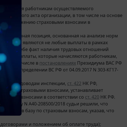
ты питания работникам осуществляемого
ормативного акта организации, в том числе на основе
ежит обложению страховыми взносами в
ществует иная позиция, основанная на анализе норм
 взносами являются не любые выплаты в рамках
 Сам по себе факт наличия трудовых отношений
 что все выплаты, которые начисляются работникам,
ена в том числе в
постановлениях
Президиума ВАС РФ
31/13
, в определении ВС РФ от 04.09.2017 N 303-КГ17-
о, вопреки доводам инспекции,
ст. 422
НК РФ,
жению страховыми взносами, устанавливает
раховыми взносами в соответствии со
ст. 420
НК РФ.
19 по делу N А40-208500/2018 судьи решили, что
лючаются в базу по страховым взносам, указав, что
 договорами и положением об оплате труда);