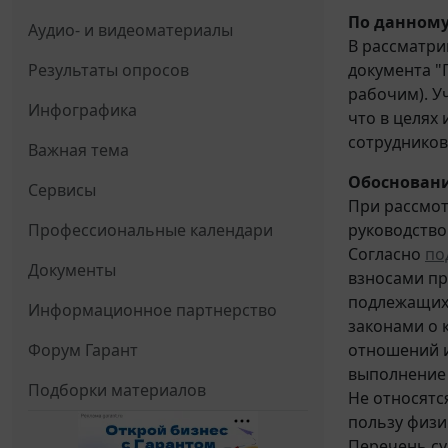
По данному
Аудио- и видеоматериалы
В рассматри
документа "
Результаты опросов
рабочим). У
Инфографика
что в целях
сотрудников
Важная тема
Обосновани
Сервисы
При рассмот
руководств
Профессиональные календари
Согласно
под
Документы
взносами пр
подлежащих 
Информационное партнерство
законами о 
отношений и
Форум Гарант
выполнение 
Подборки материалов
Не относятс
пользу физи
Перечень су