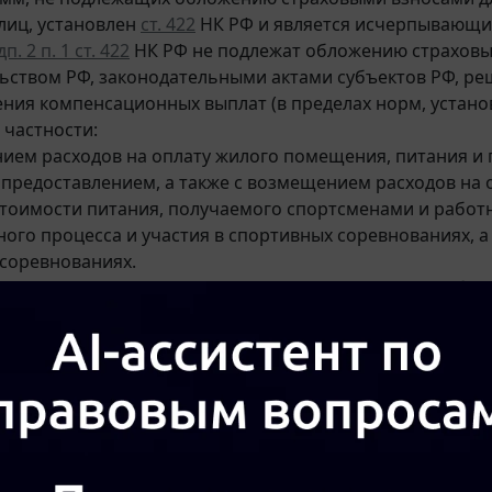
лиц, установлен
ст. 422
НК РФ и является исчерпывающи
п. 2 п. 1 ст. 422
НК РФ не подлежат обложению страховы
ьством РФ, законодательными актами субъектов РФ, р
ния компенсационных выплат (в пределах норм, установ
 частности:
нием расходов на оплату жилого помещения, питания и п
предоставлением, а также с возмещением расходов на о
 стоимости питания, получаемого спортсменами и рабо
ого процесса и участия в спортивных соревнованиях, а
соревнованиях.
я позиция контролирующих органов сводится к необхо
ществляемых работникам, кроме прямо поименованных
 БС-4-11/9100, Минфина России от 12.10.2020 N
03-04-09/
 от 19.04.2019 N
03-04-06/28569
, от 14.01.2019 N
03-04-06/
зъяснено, что освобождение от обложения страховыми 
емого работодателем своим работникам, приведет к у
тникам по соответствующим видам обязательного социа
 требование полной уплаты страховых взносов с выплат