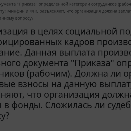
кумента "Приказа" определенной категории сотрудников (рабо
ту? Минфин и ФНС разъясняют, что организация должна заплат
анному вопросу?
зация в целях социальной п
ицированных кадров произво
ание. Данная выплата произв
ного документа "Приказа" оп
ников (рабочим). Должна ли 
овые взносы на данную выпла
няют, что организация должн
 в фонды. Сложилась ли суде
у?