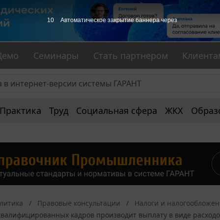
9
Автоматическое закрытие баннера через
Демо
Семинары
Стать партнером
Клиента
Практика
Труд
Социальная сфера
ЖКХ
Образ
алитика
Правовые консультации
Налоги и налогообложе
квалифицированных кадров производит выплату в виде расходо