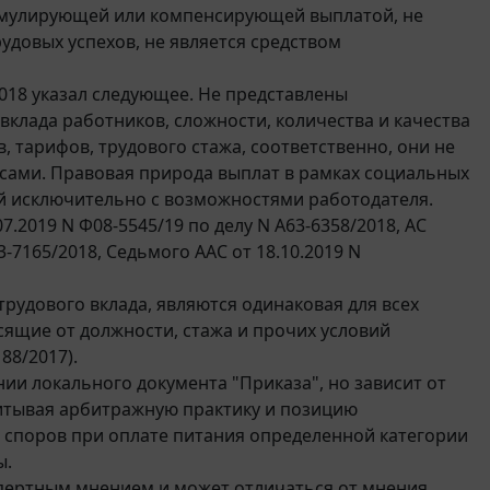
стимулирующей или компенсирующей выплатой, не
рудовых успехов, не является средством
2018 указал следующее. Не представлены
 вклада работников, сложности, количества и качества
 тарифов, трудового стажа, соответственно, они не
сами. Правовая природа выплат в рамках социальных
й исключительно с возможностями работодателя.
7.2019 N Ф08-5545/19 по делу N А63-6358/2018, АС
3-7165/2018, Седьмого ААС от 18.10.2019 N
трудового вклада, являются одинаковая для всех
сящие от должности, стажа и прочих условий
88/2017).
ии локального документа "Приказа", но зависит от
читывая арбитражную практику и позицию
в споров при оплате питания определенной категории
ы.
пертным мнением и может отличаться от мнения