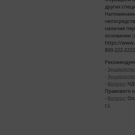
других спец
Напоминаем,
непосредств
наличие пер
основании
п
https://www.
800-222-2222
Рекомендуем
-
Энциклопе
-
Энциклопе
-
Вопрос
: Н
Правового ко
-
Вопрос
: О
г.).