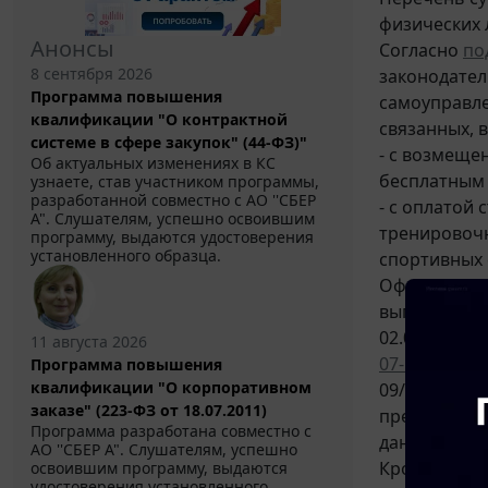
физических 
Анонсы
Согласно
под
8 сентября 2026
законодател
Программа повышения
самоуправле
квалификации "О контрактной
связанных, в
системе в сфере закупок" (44-ФЗ)"
- с возмеще
Об актуальных изменениях в КС
бесплатным 
узнаете, став участником программы,
разработанной совместно с АО ''СБЕР
- с оплатой
А". Слушателям, успешно освоившим
тренировочн
программу, выдаются удостоверения
установленного образца.
спортивных 
Официальна
выплат, осу
02.06.2020 N
11 августа 2026
07-11/34059
,
Программа повышения
квалификации "О корпоративном
09/33763 ра
заказе" (223-ФЗ от 18.07.2011)
предоставля
Программа разработана совместно с
данным рабо
АО ''СБЕР А". Слушателям, успешно
Кроме того,
освоившим программу, выдаются
удостоверения установленного