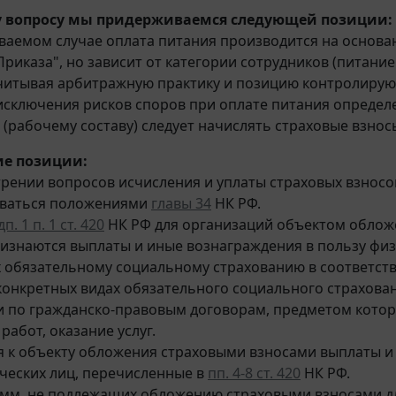
 вопросу мы придерживаемся следующей позиции:
ваемом случае оплата питания производится на основа
Приказа", но зависит от категории сотрудников (питани
читывая арбитражную практику и позицию контролирую
 исключения рисков споров при оплате питания определ
 (рабочему составу) следует начислять страховые взнос
е позиции:
рении вопросов исчисления и уплаты страховых взнос
оваться положениями
главы 34
НК РФ.
п. 1 п. 1 ст. 420
НК РФ для организаций объектом облож
изнаются выплаты и иные вознаграждения в пользу физ
обязательному социальному страхованию в соответст
конкретных видах обязательного социального страхован
 по гражданско-правовым договорам, предметом котор
работ, оказание услуг.
я к объекту обложения страховыми взносами выплаты и
ческих лиц, перечисленные в
пп. 4-8 ст. 420
НК РФ.
мм, не подлежащих обложению страховыми взносами д