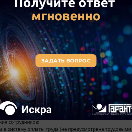
ые принципом солидарности публичные интересы.
ом, по мнению Минфина и ФНС России, стоимость опла
ем за счет собственных средств на основе локального н
рудовых договоров или коллективных договоров, подл
вленном порядке.
м в арбитражной практике на протяжении многих лет су
ответствии с которыми объектом обложения страховыми
ношений, а обладающие признаками заработной платы.
одателем и его работниками не свидетельствует о том,
т собой оплату их труда. Такая правовая позиция излож
3 N 17744/12, от 03.12.2013 N
10905/13
, от 10.12.2013 N
110
ии ВС РФ от 13.04.2020 N 309-ЭС20-3763 отмечалось, чт
 исчерпывающий перечень выплат, не подлежащих обло
только из тех выплат, которые подлежат обложению ст
ении
АС Московского Округа от 15.07.2019 N Ф05-9534/20
питание носят социальный характер, в связи с чем не вк
ния сотрудников:
на в систему оплаты труда (не предусмотрена трудовыми