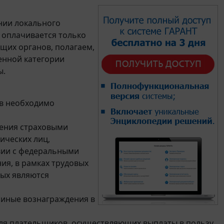
нии локального
е оплачивается только
щих органов, полагаем,
енной категории
ы.
ов необходимо
ения страховыми
ических лиц,
вии с федеральными
ия, в рамках трудовых
ых являются
 иные вознаграждения в
ля плательщиков, осуществляющих выплаты в пользу