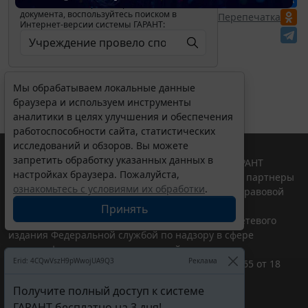
изменениях и порядке применения
документа, воспользуйтесь поиском в
Перепечатка
Интернет-версии системы ГАРАНТ:
Мы обрабатываем локальные данные
браузера и используем инструменты
аналитики в целях улучшения и обеспечения
работоспособности сайта, статистических
исследований и обзоров. Вы можете
запретить обработку указанных данных в
© ООО "НПП "ГАРАНТ-СЕРВИС", 2026. Система ГАРАНТ
настройках браузера. Пожалуйста,
выпускается с 1990 года. Компания "Гарант" и ее партнеры
ознакомьтесь с условиями их обработки
.
являются участниками Российской ассоциации правовой
информации ГАРАНТ.
Принять
Портал ГАРАНТ.РУ зарегистрирован в качестве сетевого
издания Федеральной службой по надзору в сфере
связи,информационных технологий и массовых
Erid: 4CQwVszH9pWwojUA9Q3
Реклама
коммуникаций (Роскомнадзором), Эл № ФС77-58365 от 18
июня 2014 года.
Получите полный доступ к системе
16+
ГАРАНТ бесплатно на 3 дня!