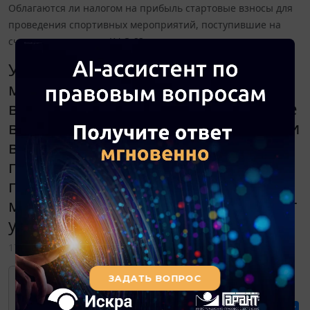
Облагаются ли налогом на прибыль стартовые взносы для
проведения спортивных мероприятий, поступившие на
счет учреждения по КФО 2?
Учреждение провело спортивные
мероприятия в июне. Стартовые
взносы и иные платежи, связанные
в этими мероприятиями, поступили
в июле. Облагаются ли налогом на
прибыль стартовые взносы для
проведения спортивных
мероприятий, поступившие на счет
учреждения по КФО 2?
17 августа 2021
Для просмотра актуального текста
документа и получения полной
информации о вступлении в силу,