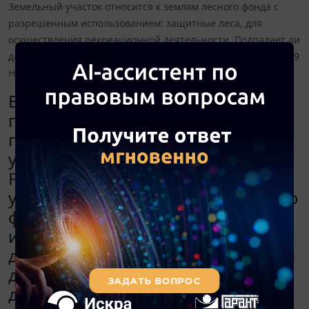
Земельный участок относится к землям лесного фонда с
разрешенным использованием: защитные леса, для
осуществления рекреационной деятельности. Подпадает ли
данный земельный участок под действие подп. 4 п. 2 ст. 389
НК РФ?
Бюджетное учреждение на праве
постоянного (бессрочного)
пользования владеет лесным
участком. Субъект права -
Российская Федерация. Земельный
участок относится к землям лесного
фонда с разрешенным
использованием: защитные леса,
для осуществления рекреационной
деятельности. Подпадает ли
данный земельный участок под