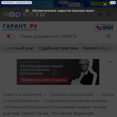
РЕКЛАМА
РЕКЛАМА • GARANT.RU
10
Автоматическое закрытие баннера через
Бюджетный учет
Судебная практика
Налоги и бухуче
Новости и аналитика
Правовые консультации
Налоги
и налогообложение
Бюджетное учреждение на праве
постоянного (бессрочного) пользования владеет лесным
участком. Субъект права - Российская Федерация.