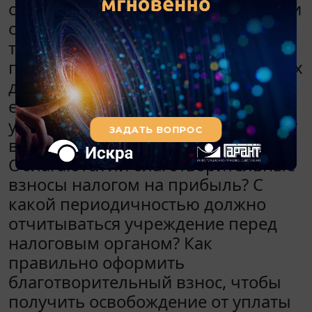
субсидию на выполнение задания и
субсидию на иные цели. Кроме
того, родители (законные
представители) детей, посещающих
детскую школу искусств,
ежемесячно вносят на счет
учреждения фиксированную сумму
в виде благотворительного взноса.
Облагаются ли благотворительные
взносы налогом на прибыль? С
какой периодичностью должно
отчитываться учреждение перед
налоговым органом? Как
правильно оформить
благотворительный взнос, чтобы
получить освобождение от уплаты