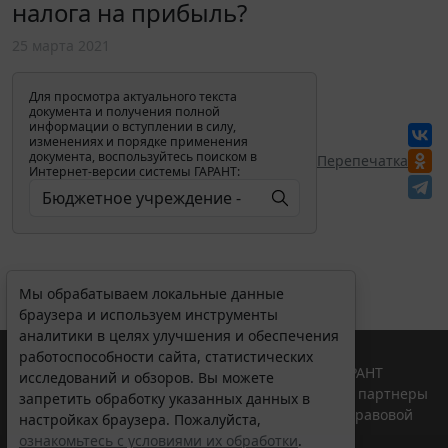
налога на прибыль?
25 марта 2021
Для просмотра актуального текста
документа и получения полной
информации о вступлении в силу,
изменениях и порядке применения
документа, воспользуйтесь поиском в
Перепечатка
Интернет-версии системы ГАРАНТ:
Мы обрабатываем локальные данные
браузера и используем инструменты
аналитики в целях улучшения и обеспечения
работоспособности сайта, статистических
© ООО "НПП "ГАРАНТ-СЕРВИС", 2026. Система ГАРАНТ
исследований и обзоров. Вы можете
выпускается с 1990 года. Компания "Гарант" и ее партнеры
запретить обработку указанных данных в
являются участниками Российской ассоциации правовой
настройках браузера. Пожалуйста,
информации ГАРАНТ.
ознакомьтесь с условиями их обработки
.