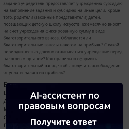
задания учредитель предоставляет учреждению субсидию
на выполнение задания и субсидию на иные цели. Кроме
того, родители (законные представители) детей,
посещающих детскую школу искусств, ежемесячно вносят
на счет учреждения фиксированную сумму в виде
благотворительного взноса. Облагаются ли
благотворительные взносы налогом на прибыль? С какой
периодичностью должно отчитываться учреждение перед
налоговым органом? Как правильно оформить
благотворительный взнос, чтобы получить освобождение
от уплаты налога на прибыль?
Бюджетное учреждение - детская
школа искусств осуществляет свою
деятельность в соответствии с
муниципальным заданием. На
основании задания учредитель
предоставляет учреждению