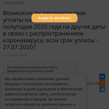
- 27.07.2020?
Возможно ли перенести срок
уплаты налогов по УСН за
полугодие 2020 года на другие даты
в связи с распространением
коронавируса, если срок уплаты -
27.07.2020?
3 ноября 2020
Для просмотра актуального текста
документа и получения полной
информации о вступлении в силу,
изменениях и порядке применения
Мы обрабатываем локальные данные
документа, воспользуйтесь поиском в
Перепечатка
браузера и используем инструменты
Интернет-версии системы ГАРАНТ:
аналитики в целях улучшения и обеспечения
работоспособности сайта, статистических
исследований и обзоров. Вы можете
запретить обработку указанных данных в