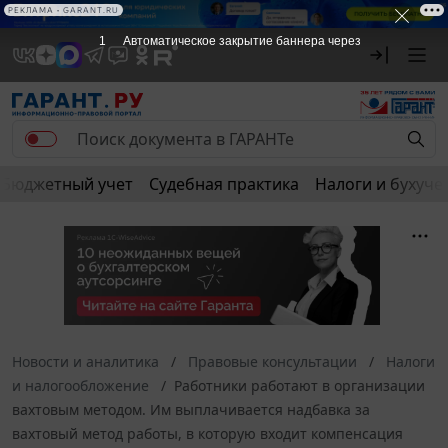
РЕКЛАМА
РЕКЛАМА • GARANT.RU
1
Автоматическое закрытие баннера через
Бюджетный учет
Судебная практика
Налоги и бухуче
Новости и аналитика
Правовые консультации
Налоги
и налогообложение
Работники работают в организации
вахтовым методом. Им выплачивается надбавка за
вахтовый метод работы, в которую входит компенсация