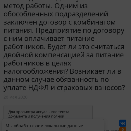
метод работы. Одним из
обособленных подразделений
заключен договор с комбинатом
питания. Предприятие по договору
с ним оплачивает питание
работников. Будет ли это считаться
двойной компенсацией за питание
работников в целях
налогообложения? Возникает ли в
данном случае обязанность по
уплате НДФЛ и страховых взносов?
26 мая 2020
Для просмотра актуального текста
документа и получения полной
информации о вступлении в силу,
изменениях и порядке применения
Мы обрабатываем локальные данные
документа, воспользуйтесь поиском в
Перепечатка