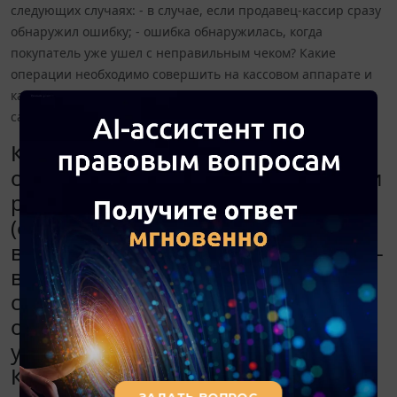
следующих случаях: - в случае, если продавец-кассир сразу
обнаружил ошибку; - ошибка обнаружилась, когда
покупатель уже ушел с неправильным чеком? Какие
операции необходимо совершить на кассовом аппарате и
какие документы оформить, чтобы доказать, что это на
самом деле ошибочное оформление чека?
Каким образом в настоящее время
оформляются ошибочные чеки при
работе на кассовом аппарате
(формат фискальных документов
версии 1.05) в следующих случаях: -
в случае, если продавец-кассир
сразу обнаружил ошибку; - ошибка
обнаружилась, когда покупатель
уже ушел с неправильным чеком?
Какие операции необходимо