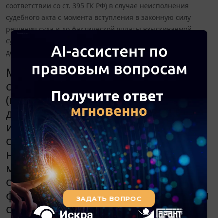
соответствии со ст. 395 ГК РФ) в случае неисполнения
судебного акта с момента вступления в законную силу
решения суда и до фактической уплаты взыскиваемой
суммы, если требование по обязательству является
денежным?
Можно ли взыскать на основании
ст. 308.3 ГК РФ денежную сумму
(проценты за пользование чужими
денежными средствами,
исчисленные в соответствии со
ст. 395 ГК РФ) в случае
неисполнения судебного акта с
момента вступления в законную
силу решения суда и до
фактической уплаты взыскиваемой
суммы, если требование по