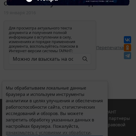
обязательству является денежным?
19 января 2016
Для просмотра актуального текста
документа и получения полной
информации о вступлении в силу,
изменениях и порядке применения
документа, воспользуйтесь поиском в
Перепечатка
Интернет-версии системы ГАРАНТ:
Мы обрабатываем локальные данные
браузера и используем инструменты
аналитики в целях улучшения и обеспечения
работоспособности сайта, статистических
© ООО "НПП "ГАРАНТ-СЕРВИС", 2026. Система ГАРАНТ
исследований и обзоров. Вы можете
выпускается с 1990 года. Компания "Гарант" и ее партнеры
запретить обработку указанных данных в
являются участниками Российской ассоциации правовой
настройках браузера. Пожалуйста,
информации ГАРАНТ.
ознакомьтесь с условиями их обработки
.