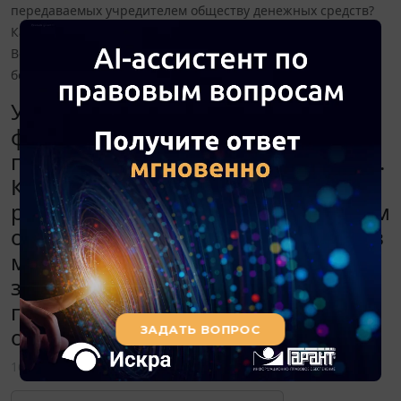
передаваемых учредителем обществу денежных средств?
Каков максимальный срок их возврата заимодавцу?
Возможно ли предоставление учредителем обществу
беспроцентного займа?
Учредитель, являющийся
физическим лицом, планирует
предоставить денежный заем ООО.
Какой установлен максимальный
размер передаваемых учредителем
обществу денежных средств? Каков
максимальный срок их возврата
заимодавцу? Возможно ли
предоставление учредителем
обществу беспроцентного займа?
16 июня 2014