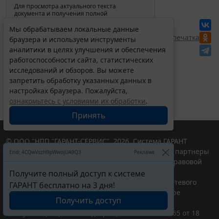
Для просмотра актуального текста
документа и получения полной
информации о вступлении в силу,
изменениях и порядке применения
Мы обрабатываем локальные данные
документа, воспользуйтесь поиском в
Перепечатка
браузера и используем инструменты
Интернет-версии системы ГАРАНТ:
аналитики в целях улучшения и обеспечения
работоспособности сайта, статистических
исследований и обзоров. Вы можете
запретить обработку указанных данных в
настройках браузера. Пожалуйста,
ознакомьтесь с условиями их обработки
.
Принять
© ООО "НПП "ГАРАНТ-СЕРВИС", 2026. Система ГАРАНТ
выпускается с 1990 года. Компания "Гарант" и ее партнеры
Erid: 4CQwVszH9pWwojUA9Q3
Реклама
являются участниками Российской ассоциации правовой
информации ГАРАНТ.
Получите полный доступ к системе
Портал ГАРАНТ.РУ зарегистрирован в качестве сетевого
ГАРАНТ бесплатно на 3 дня!
издания Федеральной службой по надзору в сфере
Получить доступ
связи,информационных технологий и массовых
коммуникаций (Роскомнадзором), Эл № ФС77-58365 от 18