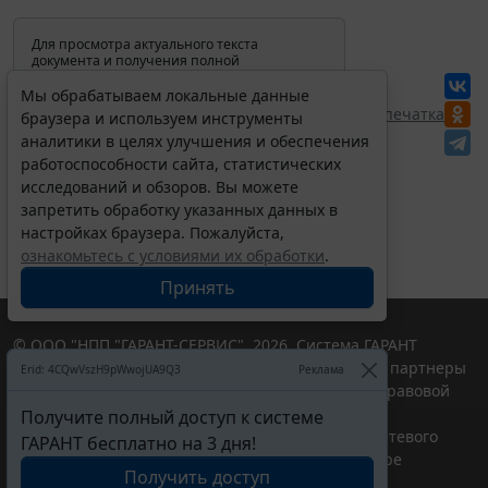
Для просмотра актуального текста
документа и получения полной
информации о вступлении в силу,
изменениях и порядке применения
Мы обрабатываем локальные данные
документа, воспользуйтесь поиском в
Перепечатка
браузера и используем инструменты
Интернет-версии системы ГАРАНТ:
аналитики в целях улучшения и обеспечения
работоспособности сайта, статистических
исследований и обзоров. Вы можете
запретить обработку указанных данных в
настройках браузера. Пожалуйста,
ознакомьтесь с условиями их обработки
.
Принять
© ООО "НПП "ГАРАНТ-СЕРВИС", 2026. Система ГАРАНТ
выпускается с 1990 года. Компания "Гарант" и ее партнеры
Erid: 4CQwVszH9pWwojUA9Q3
Реклама
являются участниками Российской ассоциации правовой
информации ГАРАНТ.
Получите полный доступ к системе
Портал ГАРАНТ.РУ зарегистрирован в качестве сетевого
ГАРАНТ бесплатно на 3 дня!
издания Федеральной службой по надзору в сфере
Получить доступ
связи,информационных технологий и массовых