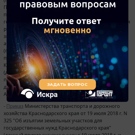
Правительство Калининградской области
постановляет: 1. Изъять земельные участки для
государственных нужд Калининградской области для
размещения линейного объекта регионального
значения "Устройство разворотных петель на
автомобильной дороге "Калининград - Мамоново II
(пос. Новоселово) - граница с Республикой Польша"
по перечню согласно
приложению
. Вид объекта.
Категория земель и разрешенное использование
(для земельного участка): Земельный участок,
планируемый к образованию. Земли лесного фонда,
для ведения лесного хозяйства...; Обременение:
Аренда, сервитут;
-
Приказ
Министерства транспорта и дорожного
хозяйства Краснодарского края от 19 июля 2018 г. N
325 "Об изъятии земельных участков для
государственных нужд Краснодарского края"
(данный приказ
вступил в силу
с 19 июля 2018 г. и