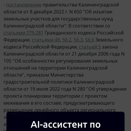
-
постановление
правительства Калининградской
области от 8 декабря 2022 г. N 650 "Об изъятии
земельных участков для государственных нужд
Калининградской области": В соответствии со
статьями 279-281
Гражданского кодекса Российской
Федерации,
статьями 49
,
56.2
,
56.3
,
56.6
Земельного
кодекса Российской Федерации,
статьей 5
закона
Калининградской области от 21 декабря 2006 года N
105 "Об особенностях регулирования земельных
отношений на территории Калининградской
области", приказом Министерства
градостроительной политики Калининградской
области от 19 июля 2022 года N 280 "Об утверждении
проекта планировки территории с проектом
межевания в его составе, предусматривающего
размещение линейного объекта регионального
значения "Устройство разворотных петель на
автомобильной дороге "Калининград - Мамоново II
(пос. Новоселово) - граница с Республикой Польша"