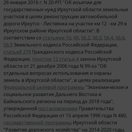
26 января 2016 г. N 20-РП "Об изъятии для
государственных нужд Иркутской области земельных
участков в целях реконструкции автомобильной
дороги Иркутск - Листвянка на участке км 12 - км 29 в
Иркутском районе Иркутской области": В
соответствии со
статьями 10
,
49
,
56.2
,
56.3
,
56.4
,
56.6
,
56.9
Земельного кодекса Российской Федерации,
статьей 279
Гражданского кодекса Российской
Федерации,
пунктом 12 статьи 4
закона Иркутской
области от 21 декабря 2006 года N 99-оз "Об
отдельных вопросах использования и охраны
земель в Иркутской области", в целях реализации
Федеральной целевой программы
"Экономическое и
социальное развитие Дальнего Востока и
Байкальского региона на период до 2018 года",
утвержденной
постановлением
Правительства
Российской Федерации от 15 апреля 1996 года N 480,
государственной программы
Иркутской области
"Развитие дорожного хозяйства" на 2014-2020 годы,