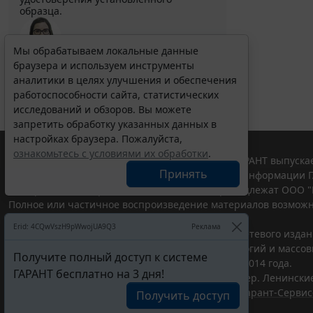
образца.
Мы обрабатываем локальные данные
браузера и используем инструменты
Выберите тему программы повышения квалификации
для юристов ...
аналитики в целях улучшения и обеспечения
работоспособности сайта, статистических
исследований и обзоров. Вы можете
запретить обработку указанных данных в
настройках браузера. Пожалуйста,
ознакомьтесь с условиями их обработки
.
© ООО "НПП "ГАРАНТ-СЕРВИС", 2026. Система ГАРАНТ выпускае
Принять
участниками Российской ассоциации правовой информации Г
Все права на материалы сайта ГАРАНТ.РУ принадлежат ООО "
Полное или частичное воспроизведение материалов возможн
Правила использования портала.
Erid: 4CQwVszH9pWwojUA9Q3
Реклама
Портал ГАРАНТ.РУ зарегистрирован в качестве сетевого изда
надзору в сфере связи,информационных технологий и массо
Получите полный доступ к системе
(Роскомнадзором), Эл № ФС77-58365 от 18 июня 2014 года.
ГАРАНТ бесплатно на 3 дня!
ООО "НПП "ГАРАНТ-СЕРВИС", 119234, г. Москва, тер. Ленинские 
Разработчик ЭПС Система ГАРАНТ – ООО "НПП "
Гарант-Сервис
Получить доступ