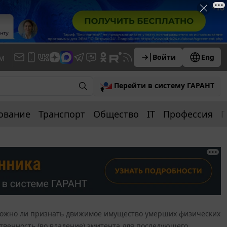
м
Войти
Eng
Перейти в систему ГАРАНТ
ование
Транспорт
Общество
IT
Профессия
П
ожно ли признать движимое имущество умерших физических
твенность (во владение) эмитента для последующего