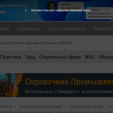
1
Автоматическое закрытие баннера через
Демо
Семинары
Стать партнером
Клиента
Практика
Труд
Социальная сфера
ЖКХ
Образ
алитика
Правовые консультации
Гражданское право
М
ций бесхозяйным имуществом с переводом данных акций в собс