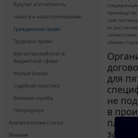
Бухучет и отчетность
спецификации
производство 
Налоги и налогообложение
слов поставщи
он рассчитыва
Гражданское право
соответствии 
Трудовое право
обеими сторон
Органи
Бухгалтерский учет в
бюджетной сфере
догово
Малый бизнес
для пя
Судебная практика
специ
не под
Военная служба
в прои
Популярное
планир
Аналитические статьи
закупа
Мнения