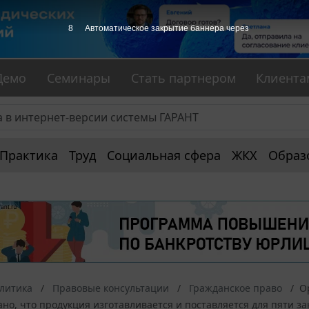
7
Автоматическое закрытие баннера через
Демо
Семинары
Стать партнером
Клиента
Практика
Труд
Социальная сфера
ЖКХ
Образ
алитика
Правовые консультации
Гражданское право
О
ано, что продукция изготавливается и поставляется для пяти за