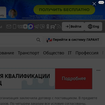
м
Войти
Eng
Перейти в систему ГАРАНТ
ование
Транспорт
Общество
IT
Профессия
П
рганизация заключила договор с поставщиком. В предмете
казов. По четырем заказам все условия согласованы,