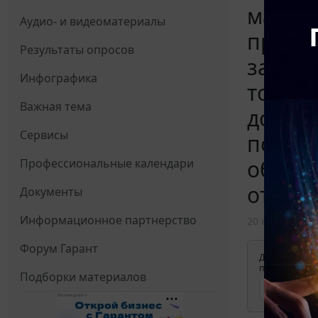
матери
Аудио- и видеоматериалы
предме
Результаты опросов
заказы
Инфографика
товара
Важная тема
догово
Сервисы
постав
обеими
Профессиональные календари
откаже
Документы
Информационное партнерство
20 ноября 202
Форум Гарант
Для просмотр
применения д
Подборки материалов