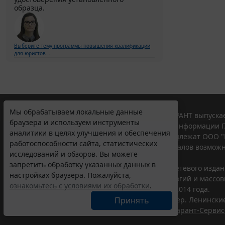
образца.
Выберите тему программы повышения квалификации
для юристов ...
Мы обрабатываем локальные данные
© ООО "НПП "ГАРАНТ-СЕРВИС", 2026. Система ГАРАНТ выпускае
браузера и используем инструменты
участниками Российской ассоциации правовой информации Г
аналитики в целях улучшения и обеспечения
Все права на материалы сайта ГАРАНТ.РУ принадлежат ООО "
работоспособности сайта, статистических
Полное или частичное воспроизведение материалов возможн
исследований и обзоров. Вы можете
Правила использования портала.
запретить обработку указанных данных в
Портал ГАРАНТ.РУ зарегистрирован в качестве сетевого изда
настройках браузера. Пожалуйста,
надзору в сфере связи,информационных технологий и массо
ознакомьтесь с условиями их обработки
.
(Роскомнадзором), Эл № ФС77-58365 от 18 июня 2014 года.
Принять
ООО "НПП "ГАРАНТ-СЕРВИС", 119234, г. Москва, тер. Ленинские 
Разработчик ЭПС Система ГАРАНТ – ООО "НПП "
Гарант-Сервис