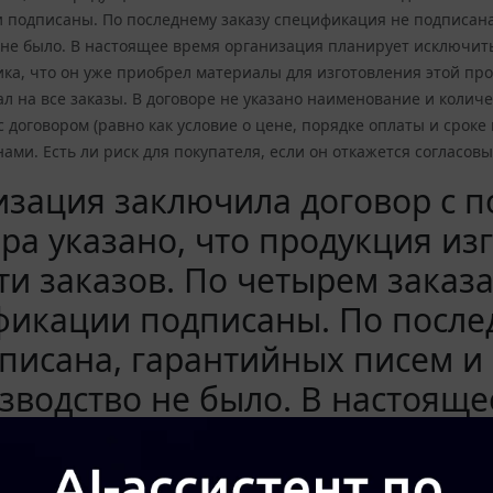
 подписаны. По последнему заказу спецификация не подписана,
не было. В настоящее время организация планирует исключить о
ка, что он уже приобрел материалы для изготовления этой прод
л на все заказы. В договоре не указано наименование и колич
с договором (равно как условие о цене, порядке оплаты и срок
ами. Есть ли риск для покупателя, если он откажется согласов
зация заключила договор с п
ра указано, что продукция из
ти заказов. По четырем заказа
фикации подписаны. По после
писана, гарантийных писем и 
зводство не было. В настоящ
ует исключить один из заказо
ться по нему. Со слов постав