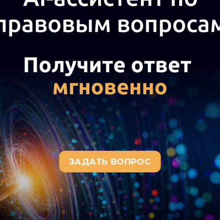
алы для изготовления этой пр
те договора этот заказ указан
. В договоре не указано наим
, подлежащего поставке. Данн
ром (равно как условие о цене
ки) указываются в специфик
 сторонами. Есть ли риск для 
тся согласовывать последний 
0
а актуального текста документа и получения полной информации о вступ
окумента, воспользуйтесь поиском в Интернет-версии системы ГАРАНТ: