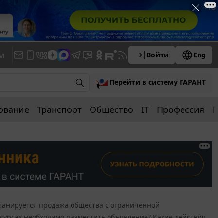
м
Войти
Eng
Перейти в систему ГАРАНТ
ование
Транспорт
Общество
IT
Профессия
П
ланируется продажа общества с ограниченной
есурсах необходимо разместить объявление? Какие действия