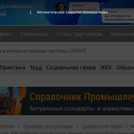
1
Автоматическое закрытие баннера через
Демо
Семинары
Стать партнером
Клиента
Практика
Труд
Социальная сфера
ЖКХ
Образ
алитика
Правовые консультации
Гражданское право
П
тью. Как грамотно осуществить данную процедуру? На каких р