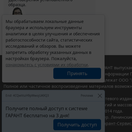
образца.
Мы обрабатываем локальные данные
браузера и используем инструменты
Выберите тему программы повышения квалификации
для юристов ...
аналитики в целях улучшения и обеспечения
работоспособности сайта, статистических
исследований и обзоров. Вы можете
запретить обработку указанных данных в
настройках браузера. Пожалуйста,
ознакомьтесь с условиями их обработки
.
© ООО "НПП "ГАРАНТ-СЕРВИС", 2026. Система ГАРАНТ выпускае
Принять
участниками Российской ассоциации правовой информации Г
Все права на материалы сайта ГАРАНТ.РУ принадлежат ООО "
Полное или частичное воспроизведение материалов возможн
Правила использования портала.
Erid: 4CQwVszH9pWwojUA9Q3
Реклама
Портал ГАРАНТ.РУ зарегистрирован в качестве сетевого изда
надзору в сфере связи,информационных технологий и массо
Получите полный доступ к системе
(Роскомнадзором), Эл № ФС77-58365 от 18 июня 2014 года.
ГАРАНТ бесплатно на 3 дня!
ООО "НПП "ГАРАНТ-СЕРВИС", 119234, г. Москва, тер. Ленинские 
Разработчик ЭПС Система ГАРАНТ – ООО "НПП "
Гарант-Сервис
Получить доступ