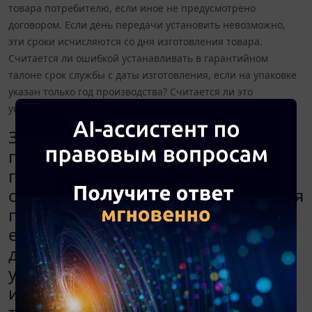
товара потребителю, если иное не предусмотрено
договором. Если день передачи установить невозможно,
эти сроки исчисляются со дня изготовления товара.
Считается ли ошибкой устанавливать в гарантийном
талоне срок службы с даты изготовления, если на упаковке
указан только год производства? Считается ли это
ущемлением прав потребителя?
Законом о защите прав
потребителей предусмотрено:
гарантийный срок товара, а также
срок его службы исчисляются со дня
передачи товара потребителю,
если иное не предусмотрено
договором. Если день передачи
установить невозможно, эти сроки
исчисляются со дня изготовления