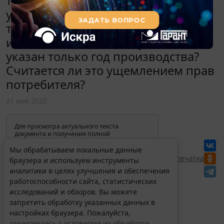
товара. Считается ли ошибкой
устанавливать в гарантийном
талоне срок службы с даты
изготовления, если на упаковке
указан только год производства?
Считается ли это ущемлением прав
потребителя?
21 мая 2020
Для просмотра актуального текста
документа и получения полной
информации о вступлении в силу,
изменениях и порядке применения
Мы обрабатываем локальные данные
документа, воспользуйтесь поиском в
Перепечатка
браузера и используем инструменты
Интернет-версии системы ГАРАНТ:
аналитики в целях улучшения и обеспечения
работоспособности сайта, статистических
исследований и обзоров. Вы можете
запретить обработку указанных данных в
настройках браузера. Пожалуйста,
ознакомьтесь с условиями их обработки
.