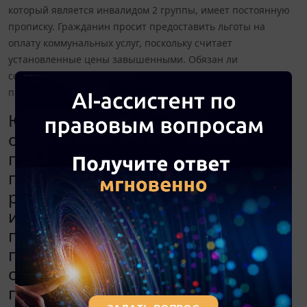
который является инвалидом 2 группы, имеет постоянную
прописку. Гражданин просит предоставить льготы на
оплату коммунальных услуг, поскольку считает
установленные цены завышенными. Обязан ли
собственник общежития снизить установленные цены на
проживание инвалиду 2 группы?
Юридическое лицо имеет свое
общежитие, установлены цены на
проживание, в общежитии
предприятия проживает бывший
работник, который является
инвалидом 2 группы, имеет
постоянную прописку. Гражданин
просит предоставить льготы на
оплату коммунальных услуг,
поскольку считает установленные