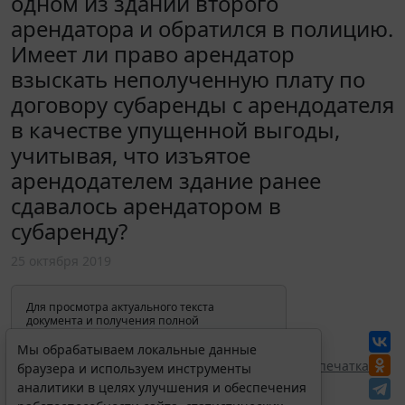
одном из зданий второго
арендатора и обратился в полицию.
Имеет ли право арендатор
взыскать неполученную плату по
договору субаренды с арендодателя
в качестве упущенной выгоды,
учитывая, что изъятое
арендодателем здание ранее
сдавалось арендатором в
субаренду?
25 октября 2019
Для просмотра актуального текста
документа и получения полной
информации о вступлении в силу,
изменениях и порядке применения
Мы обрабатываем локальные данные
документа, воспользуйтесь поиском в
Перепечатка
браузера и используем инструменты
Интернет-версии системы ГАРАНТ:
аналитики в целях улучшения и обеспечения