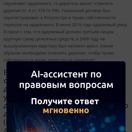
переживет одаряемого, то даритель может отменить
дарение (п. 4 ст. 578 ГК РФ). Указанный договор был
зарегистрирован в Росреестре и право собственности
перешло на одаряемого. В июне 2019 года одаряемый умер.
В связи с тем, что одаряемый должен третьим лицам
крупную сумму денежных средств, в 2008 году на
вышеуказанную квартиру был наложен арест. Каким
образом необходимо отменить дарение, чтобы право
собственности вновь перешло на дарителя?
В 2007 году между дарителем и
одаряемым был заключен договор
дарения квартиры, в котором был
указан пункт о том, что если
даритель переживет одаряемого, то
даритель может отменить дарение
(п. 4 ст. 578 ГК РФ). Указанный
договор был зарегистрирован в