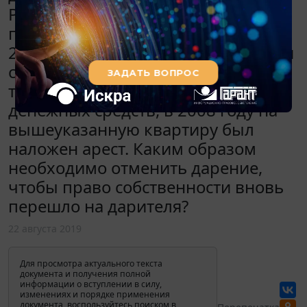
Росреестре и право собственности
перешло на одаряемого. В июне
2019 года одаряемый умер. В связи
с тем, что одаряемый должен
третьим лицам крупную сумму
денежных средств, в 2008 году на
вышеуказанную квартиру был
наложен арест. Каким образом
необходимо отменить дарение,
чтобы право собственности вновь
перешло на дарителя?
22 августа 2019
Для просмотра актуального текста
документа и получения полной
информации о вступлении в силу,
изменениях и порядке применения
документа, воспользуйтесь поиском в