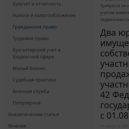
Бухучет и отчетность
Требуется ли 
учетом измене
Налоги и налогообложение
недвижимости"
Гражданское право
Два ю
Трудовое право
имущес
Бухгалтерский учет в
собств
бюджетной сфере
участн
Малый бизнес
продаж
Судебная практика
участн
Военная служба
42 Фед
госуда
Популярное
с 01.0
Аналитические статьи
Мнения
14 августа 201