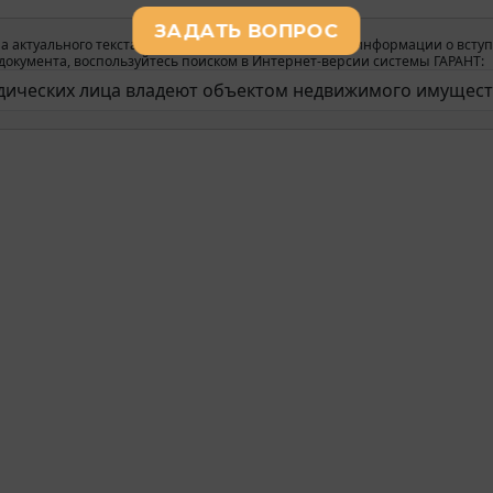
а актуального текста документа и получения полной информации о вступ
окумента, воспользуйтесь поиском в Интернет-версии системы ГАРАНТ: