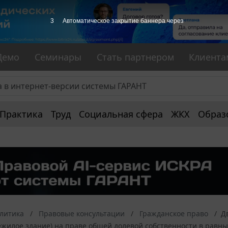
2
Автоматическое закрытие баннера через
Демо
Семинары
Стать партнером
Клиента
Практика
Труд
Социальная сфера
ЖКХ
Образ
алитика
Правовые консультации
Гражданское право
Д
жилое здание) на праве общей долевой собственности в равных 