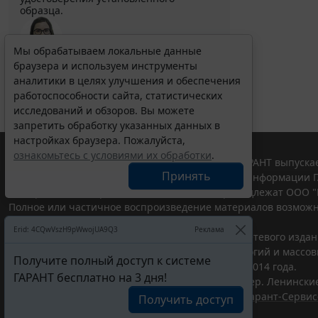
образца.
Мы обрабатываем локальные данные
Выберите тему программы повышения квалификации
браузера и используем инструменты
для юристов ...
аналитики в целях улучшения и обеспечения
работоспособности сайта, статистических
исследований и обзоров. Вы можете
запретить обработку указанных данных в
настройках браузера. Пожалуйста,
ознакомьтесь с условиями их обработки
.
© ООО "НПП "ГАРАНТ-СЕРВИС", 2026. Система ГАРАНТ выпускае
Принять
участниками Российской ассоциации правовой информации Г
Все права на материалы сайта ГАРАНТ.РУ принадлежат ООО "
Полное или частичное воспроизведение материалов возможн
Правила использования портала.
Erid: 4CQwVszH9pWwojUA9Q3
Реклама
Портал ГАРАНТ.РУ зарегистрирован в качестве сетевого изда
надзору в сфере связи,информационных технологий и массо
Получите полный доступ к системе
(Роскомнадзором), Эл № ФС77-58365 от 18 июня 2014 года.
ГАРАНТ бесплатно на 3 дня!
ООО "НПП "ГАРАНТ-СЕРВИС", 119234, г. Москва, тер. Ленинские 
Разработчик ЭПС Система ГАРАНТ – ООО "НПП "
Гарант-Сервис
Получить доступ