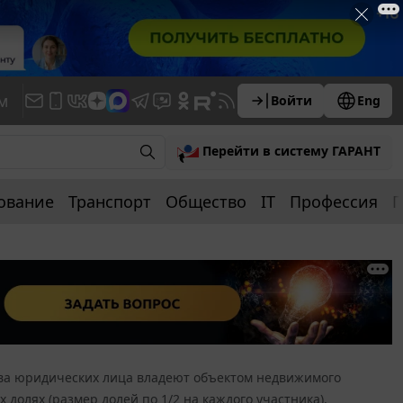
м
Войти
Eng
Перейти в систему ГАРАНТ
ование
Транспорт
Общество
IT
Профессия
П
ва юридических лица владеют объектом недвижимого
долях (размер долей по 1/2 на каждого участника).