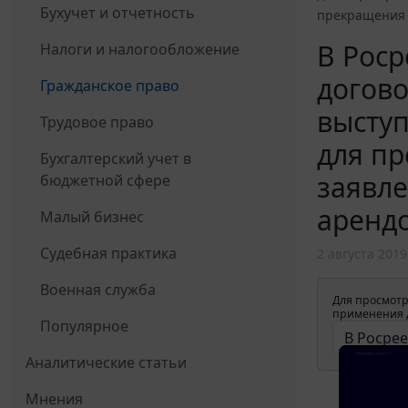
Бухучет и отчетность
прекращения г
В Роср
Налоги и налогообложение
догов
Гражданское право
выступ
Трудовое право
для пр
Бухгалтерский учет в
заявле
бюджетной сфере
аренд
Малый бизнес
Судебная практика
2 августа 2019
Военная служба
Для просмотр
применения д
Популярное
Аналитические статьи
Мнения