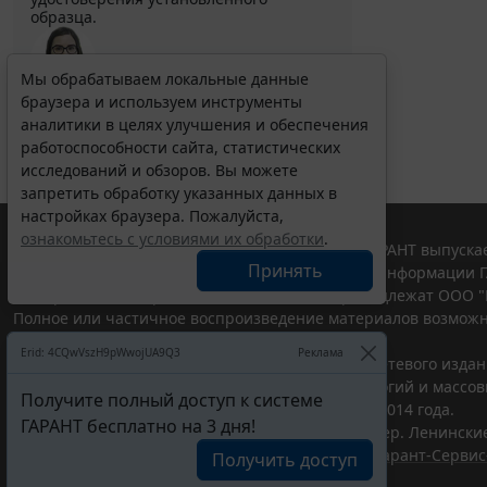
образца.
Мы обрабатываем локальные данные
браузера и используем инструменты
Выберите тему программы повышения квалификации
для юристов ...
аналитики в целях улучшения и обеспечения
работоспособности сайта, статистических
исследований и обзоров. Вы можете
запретить обработку указанных данных в
настройках браузера. Пожалуйста,
ознакомьтесь с условиями их обработки
.
© ООО "НПП "ГАРАНТ-СЕРВИС", 2026. Система ГАРАНТ выпускае
Принять
участниками Российской ассоциации правовой информации Г
Все права на материалы сайта ГАРАНТ.РУ принадлежат ООО "
Полное или частичное воспроизведение материалов возможн
Правила использования портала.
Erid: 4CQwVszH9pWwojUA9Q3
Реклама
Портал ГАРАНТ.РУ зарегистрирован в качестве сетевого изда
надзору в сфере связи,информационных технологий и массо
Получите полный доступ к системе
(Роскомнадзором), Эл № ФС77-58365 от 18 июня 2014 года.
ГАРАНТ бесплатно на 3 дня!
ООО "НПП "ГАРАНТ-СЕРВИС", 119234, г. Москва, тер. Ленинские 
Разработчик ЭПС Система ГАРАНТ – ООО "НПП "
Гарант-Сервис
Получить доступ