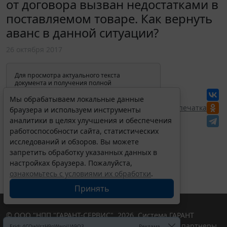
от договора вызван недостатками в
поставляемом товаре. Как вернуть
аванс в данной ситуации?
26 октября 2017
Для просмотра актуального текста
документа и получения полной
информации о вступлении в силу,
изменениях и порядке применения
Мы обрабатываем локальные данные
документа, воспользуйтесь поиском в
Перепечатка
браузера и используем инструменты
Интернет-версии системы ГАРАНТ:
аналитики в целях улучшения и обеспечения
работоспособности сайта, статистических
исследований и обзоров. Вы можете
запретить обработку указанных данных в
настройках браузера. Пожалуйста,
ознакомьтесь с условиями их обработки
.
Принять
© ООО "НПП "ГАРАНТ-СЕРВИС", 2026. Система ГАРАНТ
выпускается с 1990 года. Компания "Гарант" и ее партнеры
Erid: 4CQwVszH9pWwojUA9Q3
Реклама