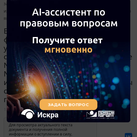
заявления по форме N Р13001? В какой момент нужно
издать приказ о ликвидации, чтобы снять с учета филиал в
январе 2017 года?
В какой момент ликвидируемый
филиал организации снимается с
учета в ИФНС - после подачи
организацией сообщения по форме
N С-09-3-2 или заявления по форме
N Р13001? В какой момент нужно
издать приказ о ликвидации, чтобы
снять с учета филиал в январе 2017
года?
15 ноября 2016
Для просмотра актуального текста
документа и получения полной
информации о вступлении в силу,