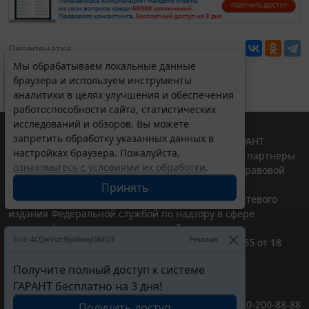
Перепечатка
Мы обрабатываем локальные данные
браузера и используем инструменты
аналитики в целях улучшения и обеспечения
работоспособности сайта, статистических
исследований и обзоров. Вы можете
запретить обработку указанных данных в
© ООО "НПП "ГАРАНТ-СЕРВИС", 2026. Система ГАРАНТ
настройках браузера. Пожалуйста,
выпускается с 1990 года. Компания "Гарант" и ее партнеры
ознакомьтесь с условиями их обработки
.
являются участниками Российской ассоциации правовой
информации ГАРАНТ.
Принять
Портал ГАРАНТ.РУ зарегистрирован в качестве сетевого
издания Федеральной службой по надзору в сфере
связи,информационных технологий и массовых
Erid: 4CQwVszH9pWwojUA9Q3
Реклама
коммуникаций (Роскомнадзором), Эл № ФС77-58365 от 18
июня 2014 года.
Получите полный доступ к системе
16+
ГАРАНТ бесплатно на 3 дня!
Контакты
8-800-200-88-88
Получить доступ