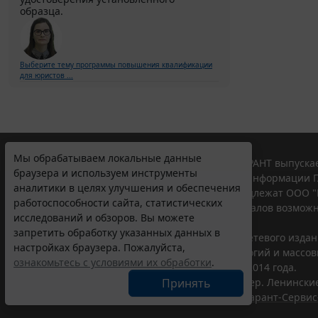
образца.
Выберите тему программы повышения квалификации
для юристов ...
Мы обрабатываем локальные данные
© ООО "НПП "ГАРАНТ-СЕРВИС", 2026. Система ГАРАНТ выпускае
браузера и используем инструменты
участниками Российской ассоциации правовой информации Г
аналитики в целях улучшения и обеспечения
Все права на материалы сайта ГАРАНТ.РУ принадлежат ООО "
работоспособности сайта, статистических
Полное или частичное воспроизведение материалов возможн
исследований и обзоров. Вы можете
Правила использования портала.
запретить обработку указанных данных в
Портал ГАРАНТ.РУ зарегистрирован в качестве сетевого изда
настройках браузера. Пожалуйста,
надзору в сфере связи,информационных технологий и массо
ознакомьтесь с условиями их обработки
.
(Роскомнадзором), Эл № ФС77-58365 от 18 июня 2014 года.
Принять
ООО "НПП "ГАРАНТ-СЕРВИС", 119234, г. Москва, тер. Ленинские 
Разработчик ЭПС Система ГАРАНТ – ООО "НПП "
Гарант-Сервис