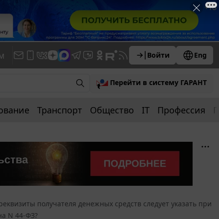
м
Войти
Eng
Перейти в систему ГАРАНТ
ование
Транспорт
Общество
IT
Профессия
П
реквизиты получателя денежных средств следует указать при
на N 44-ФЗ?