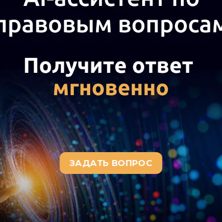
ри формировании извещения в ЕИС необходимо заполнит
 денежных средств в случае, предусмотренном ч. 13 ст. 
ющий бюджет бюджетной системы Российской Федерации
деральное государственное бюджетное учреждение, то 
нужно указать? (ответ службы Правового консалтинга ГАР
дия решений
. Учет доходов бюджета в казенном учрежд
дия решений
. Администрирование доходов бюджета. До
024 г.
дготовлен на основе индивидуальной устной консультац
алоги, право
.