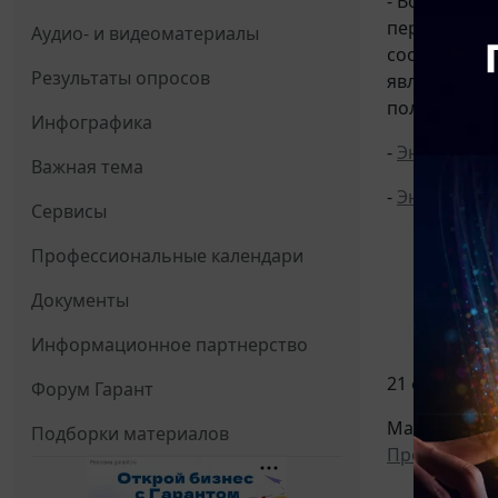
- Вопрос: П
перечисления
Аудио- и видеоматериалы
соответству
Результаты опросов
является фе
получателя 
Инфографика
-
Энциклопе
Важная тема
-
Энциклопе
Сервисы
Профессиональные календари
Документы
Информационное партнерство
21 февраля 2
Форум Гарант
Материал по
Подборки материалов
Проверки, н