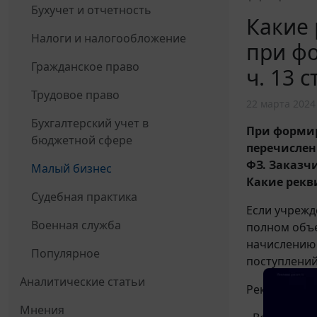
Бухучет и отчетность
Какие 
Налоги и налогообложение
при ф
Гражданское право
ч. 13 
Трудовое право
22 марта 2024
Бухгалтерский учет в
При формир
бюджетной сфере
перечислени
ФЗ. Заказч
Малый бизнес
Какие рекв
Судебная практика
Если учреж
Военная служба
полном объе
начислению 
Популярное
поступлений
Аналитические статьи
Рекомендуем
Мнения