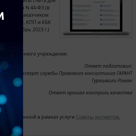
ь реквизиты счета для
44 Закона N 44-ФЗ (в
). Если заказчиком
какие ИНН, КПП и КБК
АНТ, ноябрь 2023 г.)
ении;
ходы казенного учреждения.
Ответ подготовил:
Эксперт службы Правового консалтинга ГАРАНТ
Гурашвили Роман
Ответ прошел контроль качества
ии, оказанной в рамках услуги
Советы экспертов.