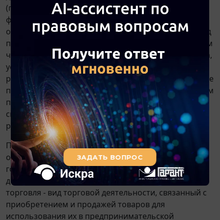
(продажа) или иная передача продукции
физическому лицу для личного потребления на
основании договоров, предусматривающих переход
права собственности на молочную продукцию, в том
числе розничная продажа, безвозмездная передача,
уступка прав, отступное или новация, а также
реализация (продажа) молочной продукции путем ее
продажи по образцам или дистанционным способом
продажи при отгрузке молочной продукции со
склада хранения для доставки потребителю (то есть
реализация в рамках розничной торговли).
При этом согласно
пп. 2 ст. 2
Федерального закона
от 28 декабря 2009 г. N 381-ФЗ "Об основах
государственного регулирования торговой
деятельности в Российской Федерации" оптовая
торговля - вид торговой деятельности, связанный с
приобретением и продажей товаров для
использования их в предпринимательской