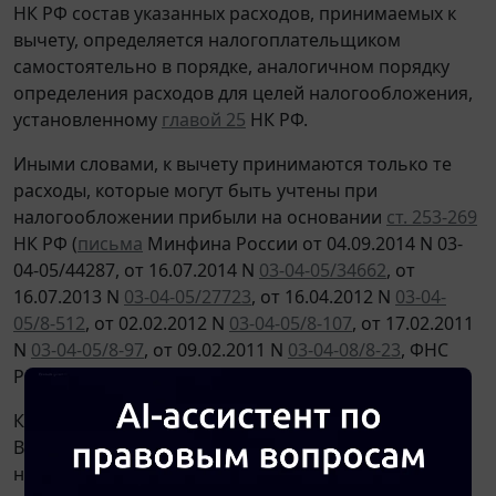
НК РФ состав указанных расходов, принимаемых к
вычету, определяется налогоплательщиком
самостоятельно в порядке, аналогичном порядку
определения расходов для целей налогообложения,
установленному
главой 25
НК РФ.
Иными словами, к вычету принимаются только те
расходы, которые могут быть учтены при
налогообложении прибыли на основании
ст. 253-269
НК РФ (
письма
Минфина России от 04.09.2014 N 03-
04-05/44287, от 16.07.2014 N
03-04-05/34662
, от
16.07.2013 N
03-04-05/27723
, от 16.04.2012 N
03-04-
05/8-512
, от 02.02.2012 N
03-04-05/8-107
, от 17.02.2011
N
03-04-05/8-97
, от 09.02.2011 N
03-04-08/8-23
, ФНС
России от 19.07.2013 N
ЕД-4-3/13091@
).
Как следует из
решения
ВАС РФ от 08.10.2010 N
ВАС-9939/10, ИП должны руководствоваться
нормами
главы 25
НК РФ не только в части