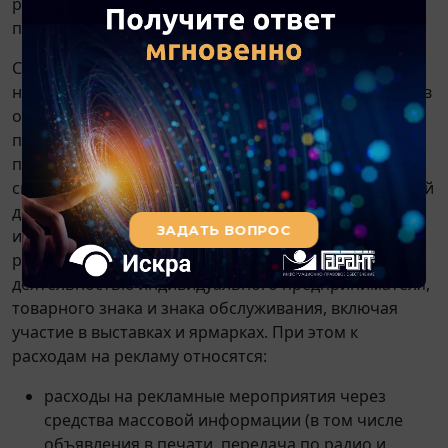
регламентации состава расходов, но и порядка их
признания.
Согласно п. 16 Порядка к расходам ИП,
непосредственно связанным с извлечением доходов
от предпринимательской деятельности, относятся
прочие расходы. В свою очередь, на основании
подп. 17 п. 47 Порядка к прочим расходам,
связанным с осуществлением предпринимательской
деятельности, относятся расходы на рекламу
изготавливаемых (приобретаемых) и (или)
реализуемых товаров (работ, услуг), связанных с
деятельностью индивидуального предпринимателя,
товарного знака и знака обслуживания, включая
участие в выставках и ярмарках. При этом к
расходам на рекламу относятся:
расходы на рекламные мероприятия через
средства массовой информации (в том числе
объявления в печати, передача по радио и