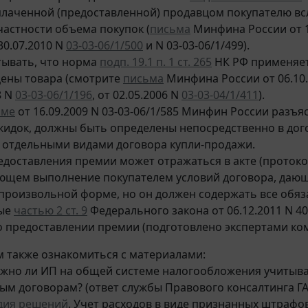
ыплаченной (предоставленной) продавцом покупателю в
 частности объема покупок (
письма
Минфина России от 12
 30.07.2010 N
03-03-06/1/500
и N 03-03-06/1/499).
тывать, что норма
подп. 19.1 п. 1 ст. 265
НК РФ применяет
ены товара (смотрите
письма
Минфина России от 06.10.2
8 N
03-03-06/1/196
, от 02.05.2006 N
03-03-04/1/411
).
ьме
от 16.09.2009 N 03-03-06/1/585 Минфин России разъя
кидок, должны быть определены непосредственно в дог
отдельными видами договора купли-продажи.
едоставления премии может отражаться в акте (протокол
щем выполнение покупателем условий договора, дающ
 произвольной форме, но он должен содержать все обя
ые
частью 2 ст. 9
Федерального закона от 06.12.2011 N 4
о предоставлении премии (подготовлено экспертами ко
 также ознакомиться с материалами:
ожно ли ИП на общей системе налогообложения учитыват
ым договорам? (ответ службы Правового консалтинга ГАР
дия решений
. Учет расходов в виде признанных штрафов