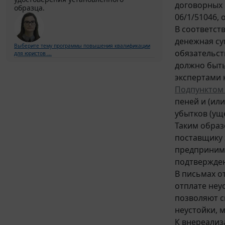
договорных 
образца.
06/1/51046, 
В соответст
денежная су
Выберите тему программы повышения квалификации
обязательст
для юристов ...
должно быть
экспертами 
Подпунктом 8
пеней и (ил
убытков (ущ
Таким образ
поставщику 
предпринима
подтвержде
В письмах от
отплате неу
позволяют с
неустойки, 
К внереали