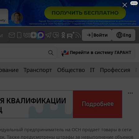
м
Войти
Eng
Перейти в систему ГАРАНТ
ование
Транспорт
Общество
IT
Профессия
П
дуальный предприниматель на ОСН продает товары в сети
пок. Также предусмотрены штрафы за невыполнение объемов