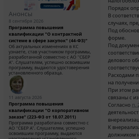
налогооблож
Порядок опр
Анонсы
В соответст
8 сентября 2026
случаях, пр
Программа повышения
Под обоснов
квалификации "О контрактной
форме.
системе в сфере закупок" (44-ФЗ)"
Под докуме
Об актуальных изменениях в КС
узнаете, став участником программы,
соответстви
разработанной совместно с АО ''СБЕР
делового об
А". Слушателям, успешно освоившим
соответству
программу, выдаются удостоверения
установленного образца.
Расходами п
на получени
При этом ра
связаны с и
11 августа 2026
Программа повышения
Согласно
п. 
квалификации "О корпоративном
деятельност
заказе" (223-ФЗ от 18.07.2011)
внереализа
Программа разработана совместно с
К внереализ
АО ''СБЕР А". Слушателям, успешно
освоившим программу, выдаются
должником н
удостоверения установленного