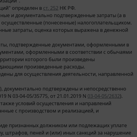
изаций".
аций" определен в
ст. 252
НК РФ.
ные и документально подтвержденные затраты (а в
, осуществленные (понесенные) налогоплательщиком.
ные затраты, оценка которых выражена в денежной
аты, подтвержденные документами, оформленными в
кументами, оформленными в соответствии с обычаями
территории которого были произведены
рждающими произведенные расходы.
едены для осуществления деятельности, направленной
), документально подтверждены и непосредственно
9 N 03-04-05/35775, от 21.01.2019 N
03-04-05/2632
).
а также условий осуществления и направлений
анные с производством и реализацией, и
 виде признанных должником или подлежащих уплате
у, штрафов, пеней и (или) иных санкций за нарушение