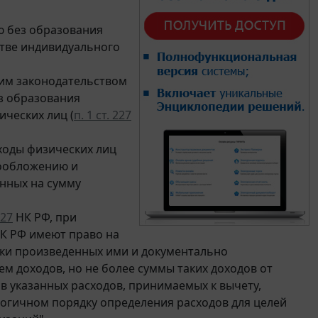
ю без образования
стве индивидуального
им законодательством
з образования
ческих лиц (
п. 1 ст. 227
ходы физических лиц
гообложению и
нных на сумму
227
НК РФ, при
К РФ имеют право на
ки произведенных ими и документально
м доходов, но не более суммы таких доходов от
в указанных расходов, принимаемых к вычету,
огичном порядку определения расходов для целей