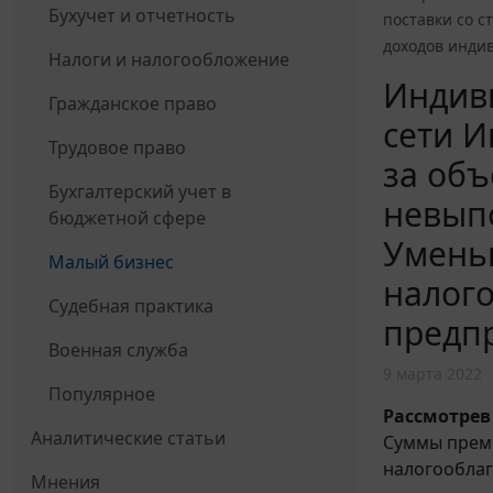
Бухучет и отчетность
поставки со 
доходов инди
Налоги и налогообложение
Индив
Гражданское право
сети И
Трудовое право
за объ
Бухгалтерский учет в
невып
бюджетной сфере
Умень
Малый бизнес
налого
Судебная практика
предп
Военная служба
9 марта 2022
Популярное
Рассмотрев
Аналитические статьи
Суммы прем
налогооблаг
Мнения