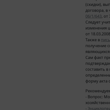
(скидки), в
договора, в
06/1/643
, от
Следует учи
изменения ц
от 18.03.200
Также в
пис
получение с
являющихся 
Сам факт пр
подтверждаю
составить в
определенн
форму акта 
Рекомендуем
- Вопрос: М
хозяйственн
-
Энциклопе