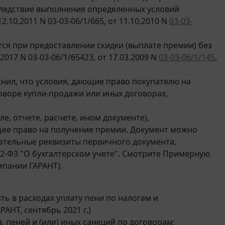
следствие выполнения определенных условий
.10.2011 N 03-03-06/1/665, от 11.10.2010 N
03-03-
ся при предоставлении скидки (выплате премии) без
017 N 03-03-06/1/65423, от 17.03.2009 N
03-03-06/1/145
,
снил, что условия, дающие право покупателю на
оворе купли-продажи или иных договорах,
е, отчете, расчете, ином документе),
ее право на получение премии. Документ можно
зательные реквизиты первичного документа,
02-ФЗ "О бухгалтерском учете". Смотрите Примерную
мпании ГАРАНТ).
ь в расходах уплату пени по налогам и
АНТ, сентябрь 2021 г.)
, пеней и (или) иных санкций по договорам;