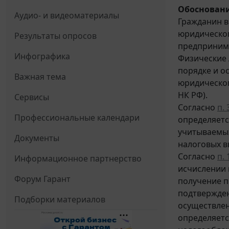
Обосновани
Аудио- и видеоматериалы
Гражданин в
юридическог
Результаты опросов
предпринима
Инфографика
Физические 
порядке и о
Важная тема
юридическог
НК РФ).
Сервисы
Согласно
п. 
Профессиональные календари
определяетс
учитываемых
Документы
налоговых 
Согласно
п. 
Информационное партнерство
исчислении 
Форум Гарант
получение п
подтвержден
Подборки материалов
осуществлен
определяетс