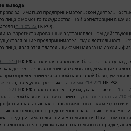
е вывода:
праве заниматься предпринимательской деятельность
о лица с момента государственной регистрации в каче
теля (
п. 1 ст. 23
ГК РФ).
лица, зарегистрированные в установленном действующ
существляющие предпринимательскую деятельность бе
о лица, являются плательщиками налога на доходы физи
3 ст. 210
НК РФ основная налоговая база по налогу на до
я как денежное выражение доходов, подлежащих нало
 при определении указанной налоговой базы, уменьше
вычетов, предусмотренных
статьями 218-221
НК РФ.
1 ст. 221
НК РФ налогоплательщики, указанные в
п. 1 ст. 
налоговой базы в соответствии с
пунктом 3 статьи 210
Н
рофессиональных налоговых вычетов в сумме фактичес
ных расходов, непосредственно связанных с извлечение
ия предпринимательской деятельности. При этом соста
я налогоплательщиком самостоятельно в порядке, анал