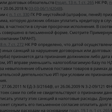
или долговых обязательств (
подп. 13 п. 1 ст. 265
НК РФ,
п
от 20.06.2018 N
03-03-06/1/42048
).
вии с
п. 1 ст. 330
ГК РФ неустойкой (штрафом, пеней) при
мма, которую должник обязан уплатить кредитору в сл
ва, в частности в случае просрочки исполнения. В соотв
 совершено в письменной форме. Смотрите Примерную
компании ГАРАНТ).
 п. 7 ст. 272
НК РФ определено, что датой осуществлени
и) иных санкций за нарушение договорных или долговых 
ерба) признается дата признания должником либо дата 
ом, ИП вправе уменьшить налогооблагаемую базу по Н
за невыполнение объемов поставки товаров в рамках до
тельской деятельностью ИП при условии их признания 
ния.
 27.06.2011 N ЕД-3-3/2164@, от 26.06.2009 N 3-2-09/121
стоек сами по себе не свидетельствуют о признании да
писать уплату этих санкций в налоговые расходы. До
может служить его письменное согласие оплатить долг в
зационным расходам на основании
подп. 19.1 п. 1 ст. 265
Н