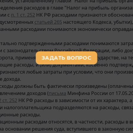
ения, установленному главой "Налог на прибыль орган
еделения расходов в главе "Налог на прибыль организ
вии с
п. 1 ст. 252
НК РФ расходами признаются обоснован
едусмотренных
статьей 265
настоящего Кодекса, убытки)
анными расходами понимаются экономически оправдан
нтально подтвержденными расходами понимаются затр
и с законодательством Российской Федерации, либо до
орота, применяемыми в иностранном государстве, на 
ющие расходы, и (или) документами, косвенно подтве
ризнаются любые затраты при условии, что они произв
е дохода.
сходы должны быть фактически произведены (оплачены
звлечением доходов (
письма
Минфина России от 17.05.201
2 ст. 252
НК РФ расходы в зависимости от их характера, 
и налогоплательщика подразделяются на расходы, связ
ционные расходы.
ационным расходам относятся, в частности, расходы в
а основании решения суда, вступившего в законную сил