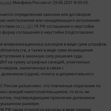
исьма
Минфина России от 29.06.2021 N 03-03-
знается определенная законом или договором
учае неисполнения или ненадлежащего исполнения
етствии со
ст. 331
ГК РФ соглашение о неустойке
 форму соглашения о неустойке (подготовлено
я внереализационных расходов в виде сумм штрафов,
обязательств, а также в виде сумм возмещения
вступления в законную силу решения суда.
ДФЛ на сумму штрафных санкций, уплаченных
говоров, заключенных в связи с
должником (судом), оплаты и документального
 ФНС России разъясняет, что платежные поручения по
нных санкций налогоплательщиком, то есть не
кументом, подтверждающим признание должником
 указанном размере.
К РФ также относятся расходы в виде премии