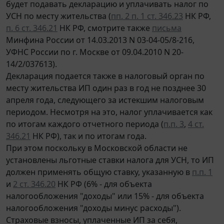
будет подавать декларацию и уплачивать налог по
УСН по месту жительства (
пп. 2 п. 1 ст. 346.23
НК РФ,
п. 6 ст. 346.21
НК РФ, смотрите также
письма
Минфина России от 14.03.2013 N 03-04-05/8-216,
УФНС России по г. Москве от 09.04.2010 N 20-
14/2/037613).
Декларация подается также в налоговый орган по
месту жительства ИП один раз в год не позднее 30
апреля года, следующего за истекшим налоговым
периодом. Несмотря на это, налог уплачивается как
по итогам каждого отчетного периода (
п.п. 3
,
4 ст.
346.21
НК РФ), так и по итогам года.
При этом поскольку в Московской области не
установлены льготные ставки налога для УСН, то ИП
должен применять общую ставку, указанную в
п.п. 1
и
2 ст. 346.20
НК РФ (6% - для объекта
налогообложения "доходы" или 15% - для объекта
налогообложения "доходы минус расходы").
Страховые взносы, уплаченные ИП за себя,