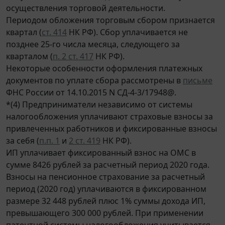
осуществления торговой деятельности.
Периодом обложения торговым сбором признается
квартал (
ст. 414
НК РФ). Сбор уплачивается не
позднее 25-го числа месяца, следующего за
кварталом (
п. 2 ст. 417
НК РФ).
Некоторые особенности оформления платежных
документов по уплате сбора рассмотрены в
письме
ФНС России от 14.10.2015 N СД-4-3/17948@.
*(4) Предприниматели независимо от системы
налогообложения уплачивают страховые взносы за
привлеченных работников и фиксированные взносы
за себя (
п.п. 1
и
2 ст. 419
НК РФ).
ИП уплачивает фиксированный взнос на ОМС в
сумме 8426 рублей за расчетный период 2020 года.
Взносы на пенсионное страхование за расчетный
период (2020 год) уплачиваются в фиксированном
размере 32 448 рублей плюс 1% суммы дохода ИП,
превышающего 300 000 рублей. При применении
патентной системы налогообложения учитывается