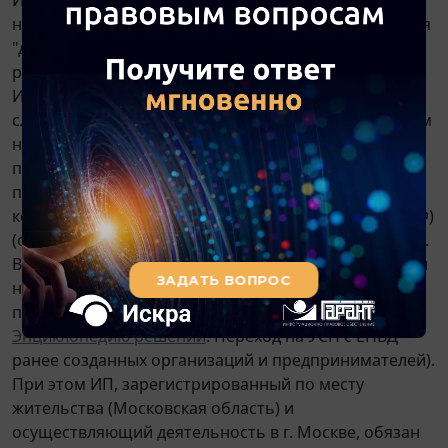
налогообложения, выбрав объект налогообложения
"доходы" или "доходы, уменьшенные на величину
расходов" (
п. 1 ст. 346.14
НК РФ).
ИП, изъявившие желание перейти на УСН со
следующего календарного года, уведомляют об этом
налоговый орган по месту жительства ИП не
позднее 31 декабря календарного года,
предшествующего календарному году, начиная с
которого они переходят на УСН (
п. 1 ст. 346.13
НК РФ)
(смотрите Пример Уведомления о переходе на УСН).
В середине года действующий ИП не может перейти
на уплату УСН (за исключением вынужденного
перехода с ЕНВД,
п. 2 ст. 346.13
НК РФ, смотрите
Энциклопедию решений
. Переход на УСН с ЕНВД
ранее созданных организаций и предпринимателей).
При этом ИП, зарегистрированный по месту
жительства (Московская область) и
осуществляющий деятельность в г. Москве, обязан