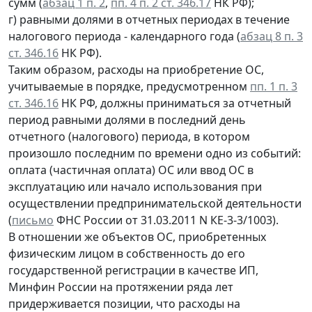
сумм (
абзац 1 п. 2
,
пп. 4 п. 2 ст. 346.17
НК РФ);
г) равными долями в отчетных периодах в течение
налогового периода - календарного года (
абзац 8 п. 3
ст. 346.16
НК РФ).
Таким образом, расходы на приобретение ОС,
учитываемые в порядке, предусмотренном
пп. 1 п. 3
ст. 346.16
НК РФ, должны приниматься за отчетный
период равными долями в последний день
отчетного (налогового) периода, в котором
произошло последним по времени одно из событий:
оплата (частичная оплата) ОС или ввод ОС в
эксплуатацию или начало использования при
осуществлении предпринимательской деятельности
(
письмо
ФНС России от 31.03.2011 N КЕ-3-3/1003).
В отношении же объектов ОС, приобретенных
физическим лицом в собственность до его
государственной регистрации в качестве ИП,
Минфин России на протяжении ряда лет
придерживается позиции, что расходы на