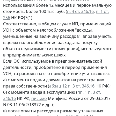
использования более 12 месяцев и первоначальную
стоимость более 100 тыс. руб. (
п. 4 ст. 346.16
,
п. 1 ст.
256
НК РФ)*(1).
Соответственно, в общем случае ИП, применяющий
УСН с объектом налогообложения "доходы,
уменьшенные на величину расходов", вправе учесть
в целях налогообложения расходы на покупку
объекта недвижимости (помещения), используемого
в предпринимательских целях.
Если ОС, используемое в предпринимательской
деятельности, приобретено в период применения
УСН, то расходы на его приобретение учитываются:
а) с момента подачи документов на регистрацию
права собственности (
абзац 12 п. 3 ст. 346.16
НК РФ);
б) с момента ввода в эксплуатацию (
пп. 1 п. 3 ст.
346.16
НК РФ,
письмо
Минфина России от 29.03.2017
N 03-11-06/2/18372 и др.);
в) после оплаты расходов в размере уплаченных