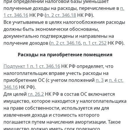
при определении налоговой базы уменьшает
полученные доходы на расходы, перечисленные в
п.
1 ст. 346.16
НК РФ (
п. 2 ст. 346.18
НК РФ).
Все учитываемые в целях налогообложения расходы
должны быть экономически обоснованы,
документально подтверждены и направлены на
получение доходов (
п. 2 ст. 346.16
,
п. 1 ст. 252
НК РФ).
Расходы на приобретение помещения
Подпункт 1 п. 1 ст. 346.16
НК РФ определяет, что
налогоплательщик вправе учесть расходы на
приобретение ОС (с учетом положений
п. 3
и
п. 4 ст.
346.16
НК РФ).
Для целей
гл. 26.2
НК РФ в состав ОС включается
имущество, которое находится у налогоплательщика
на праве собственности, используется им для
извлечения дохода и стоимость которого
погашается путем начисления амортизации. Такое
имущество должно иметь срок полезного