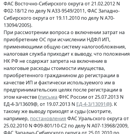
ФАС Восточно-Сибирского округа от 21.02.2012 N
Ф02-18/12 по делу N А33-9549/2011, ФАС Западно-
Сибирского округа от 19.11.2010 по делу N А70-
13094/2005).
При рассмотрении вопроса о включении затрат на
приобретение ОС при исчислении НДФЛ ИП,
применяющими общую систему налогообложения,
налоговая служба приходит к выводу, что положения
НК РФ не содержат запрета на включение в
налоговые расходы стоимости имущества,
приобретенного гражданином до регистрации в
качестве ИП и фактически используемого им в
предпринимательских целях после регистрации в
этом качестве (
письма
ФНС России от 25.07.2013 N
ЕД-4-3/13609@, от 19.07.2013 N
ЕД-4-3/13091@
). К
такому же выводу приходят и суды (смотрите,
например,
постановления
ФАС Уральского округа от
25.02.2010 N Ф09-801/10-С2 по делу N А07-13968/2009,
ФАС Западно-Сибирского округа от 25.01.2010 по