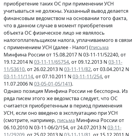
приобретение таких ОС при применении УСН
учитываться не должны. Указанный вывод делается
финансовым ведомством на основании того факта,
что в данном случае в момент приобретения
объекта ОС физическое лицо не являлось
налогоплательщиком налога, уплачиваемого в связи
с применением УСН (далее - Налог) (
письма
Минфина России от 15.08.2017 N 03-11-11/52240, от
19.12.2014 N
03-11-11/65754
, от 09.12.2013 N
03-11-
11/53610
, от 26.02.2013 N
03-11-11/82
, от 03.04.2012 N
03-11-11/114
, от 07.10.2011 N
03-11-11/254
, от
11.07.2006 N
03-05-01-05/141
).
Однако позиция Минфина России не бесспорна. Из
ряда писем этого же ведомства следует, что ОС
считается приобретенным в период применения
УСН, если оно введено в эксплуатацию при УСН
(смотрите, например,
письма
Минфина России от
06.10.2010 N 03-11-06/2/154, от 24.07.2013 N
03-11-
11/29209
, от 25.02.2013 N
03-11-11/81
, от 15.12.2011 N