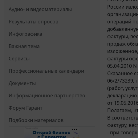
России излож
Аудио- и видеоматериалы
организаци
операций по
Результаты опросов
добавленную
Инфографика
фактуры, ве
продаж обяз
Важная тема
изложенное,
фактуры офо
Сервисы
05.04.2010 N
Профессиональные календари
Сказанное с
06/2/73239,
Документы
(работ, усл
декларацию 
Информационное партнерство
от 19.05.201
Форум Гарант
Полагаем, ч
В соответст
Подборки материалов
фактуру, вес
- при совер