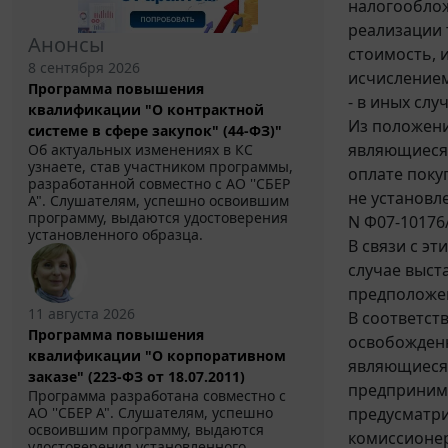
налогооблож
реализации 
Анонсы
стоимость, 
8 сентября 2026
исчислением
Программа повышения
- в иных сл
квалификации "О контрактной
Из положен
системе в сфере закупок" (44-ФЗ)"
являющиеся 
Об актуальных изменениях в КС
узнаете, став участником программы,
оплате покуп
разработанной совместно с АО ''СБЕР
не установл
А". Слушателям, успешно освоившим
программу, выдаются удостоверения
N Ф07-10176/
установленного образца.
В связи с э
случае выст
предположе
11 августа 2026
В соответст
Программа повышения
освобожденн
квалификации "О корпоративном
являющиеся 
заказе" (223-ФЗ от 18.07.2011)
предпринима
Программа разработана совместно с
предусматри
АО ''СБЕР А". Слушателям, успешно
освоившим программу, выдаются
комиссионер
удостоверения установленного