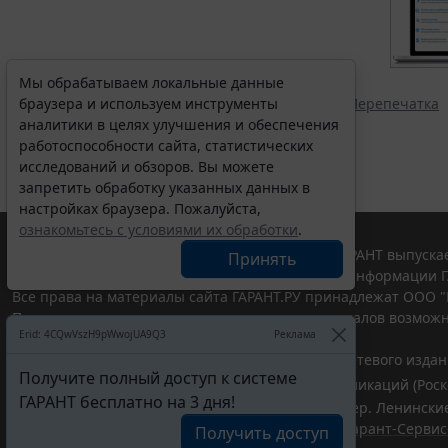
Мы обрабатываем локальные данные
браузера и используем инструменты
Перепечатка
аналитики в целях улучшения и обеспечения
работоспособности сайта, статистических
исследований и обзоров. Вы можете
запретить обработку указанных данных в
настройках браузера. Пожалуйста,
ознакомьтесь с условиями их обработки
.
© ООО "НПП "ГАРАНТ-СЕРВИС", 2026. Система ГАРАНТ выпускае
Принять
участниками Российской ассоциации правовой информации Г
Все права на материалы сайта ГАРАНТ.РУ принадлежат ООО "
Полное или частичное воспроизведение материалов возможн
Erid: 4CQwVszH9pWwojUA9Q3
Реклама
Правила использования портала.
Портал ГАРАНТ.РУ зарегистрирован в качестве сетевого изда
Получите полный доступ к системе
информационных технологий и массовых коммуникаций (Роско
ГАРАНТ бесплатно на 3 дня!
ООО "НПП "ГАРАНТ-СЕРВИС", 119234, г. Москва, тер. Ленинские 
Разработчик ЭПС Система ГАРАНТ – ООО "НПП "
Гарант-Сервис
Получить доступ