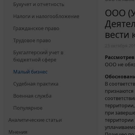
Бухучет и отчетность
ООО (У
Налоги и налогообложение
Деятел
Гражданское право
вести 
Трудовое право
23 октября 20
Бухгалтерский учет в
Рассмотрев
бюджетной сфере
ООО не обяза
Малый бизнес
Обосновани
В соответст
Судебная практика
признаются 
Военная служба
соответстви
территории,
Популярное
при заверш
территории 
Аналитические статьи
уплачиваемо
Мнения
Позицию по 