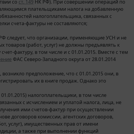
твии со
ст. 149
НК РФ). При совершении операций по
е являющимся плательщиками налога на добавленную
обязанностей налогоплательщика, связанных с
елки счета-фактуры не составляются;
РФ следует, что организации, применяющие УСН и не
товаров (работ, услуг) не должны предъявлять к
чет-фактуру, в том числе и с 01.01.2015. Вместе с тем
ление
ФАС Северо-Западного округа от 28.01.2014
возникло предположение, что с 01.01.2015 они, в
гистрировать их в книге продаж. Однако это
 01.01.2015) налогоплательщики, в том числе
занных с исчислением и уплатой налога, лица, не
олучения ими счетов-фактур при осуществлении
нове договоров комиссии, агентских договоров,
т, услуг), имущественных прав от имени
педиции, а также при выполнении функций