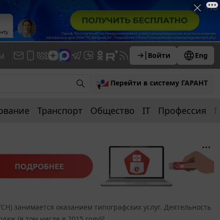
м
Войти
Eng
Перейти в систему ГАРАНТ
ование
Транспорт
Общество
IT
Профессия
П
СН) занимается оказанием типографских услуг. Деятельность
аж (в том числе в 2015 году)?