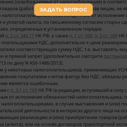
ению (освобождаемых от налогообложения) в соответс
товаров (работ, услуг), имущественных прав лицам, н
и налогоплательщикам, освобожденным от исполнения 
 и уплатой налога, по письменному согласию сторон сд
учаях, определенных в установленном порядке.
ий
п. 2 ст. 346.11
НК РФ, а также
п. 1 ст. 168
,
п. 3 ст. 169
НК 
плательщиками НДС, дополнительно к цене реализуемых 
ателю соответствующую сумму НДС, т.е. выставлять ему с
ен и прямой запрет (дополнительно смотрите
постанов
13 по делу N А56-1486/2013).
тим у некоторых налогоплательщиков, применяющих УСН, 
авления покупателям счетов-фактур без НДС, обязаны ре
ние является ошибочным.
вии с
п. 3.1 ст. 169
НК РФ (в редакции, вступившей в силу с
ые от исполнения обязанностей налогоплательщика, свя
налогоплательщиками, в случае выставления и (или) п
тельской деятельности в интересах другого лица на ос
вающих реализацию и (или) приобретение товаров (рабо
а (агента), или на основе договоров транспортной экс