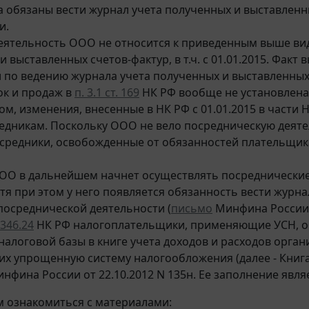
 обязаны вести журнал учета полученных и выставленн
и.
еятельность ООО не относится к приведенным выше вид
 выставленных счетов-фактур, в т.ч. с 01.01.2015. Факт
 по ведению журнала учета полученных и выставленных 
ок и продаж в
п. 3.1 ст. 169
НК РФ вообще не установлена
ом, изменения, внесенные в НК РФ с 01.01.2015 в части
едникам. Поскольку ООО не вело посредническую деятель
средники, освобожденные от обязанностей плательщика 
ОО в дальнейшем начнет осуществлять посреднические 
отя при этом у него появляется обязанность вести журн
осреднической деятельности (
письмо
Минфина России о
 346.24
НК РФ налогоплательщики, применяющие УСН, обя
налоговой базы в книге учета доходов и расходов орга
 упрощенную систему налогообложения (далее - Книга
нфина России от 22.10.2012 N 135н. Ее заполнение явля
 ознакомиться с материалами: