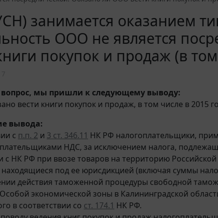
СН) занимается оказанием тип
ьность ООО не является поср
книги покупок и продаж (в том 
17
 вопрос, мы пришли к следующему выводу:
но вести книги покупок и продаж, в том числе в 2015 го
е вывода:
вии с
п.п. 2
и
3 ст. 346.11
НК РФ налогоплательщики, при
плательщиками НДС, за исключением налога, подлежащ
и с НК РФ при ввозе товаров на территорию Российско
 находящиеся под ее юрисдикцией (включая суммы нало
ении действия таможенной процедуры свободной тамож
Особой экономической зоны в Калининградской области)
го в соответствии со
ст. 174.1
НК РФ.
поводу ведения книг покупок и продаж налогоплател