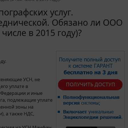
ографских услуг.
еднической. Обязано ли ООО
числе в 2015 году)?
ду.
меняющие УСН, не
его уплате в
й Федерации и иные
га, подлежащие уплате
енной зоны на
, а также НДС,
ьщиками на УСН Минфин