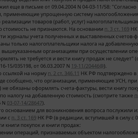
ил еще в письме от 09.04.2004 N 04-03-11/58: "Согласно
и, применяющие упрощенную систему налогообложения
 реализации товаров (работ, услуг) налогоплательщика
 стоимость не признаются. На основании
п. 3 ст. 169
НК 
сти журналы учета полученных и выставленных счетов-фа
аны только налогоплательщики налога на добавленную
 вышеуказанным организациям при осуществлении операц
рмлять не требуется и вести книгу продаж не следует" 
 16-15/035198, от 06.03.2007 N
19-11/20446@
).
о ссылкой на норму
п. 2 ст. 346.11
НК РФ подтверждено в
 где сообщено, что организации, применяющие УСН, пр
уг) не обязаны оформлять счета-фактуры, вести книгу по
по налогу на добавленную стоимость (смотрите также
п
6 N
03-07-14/28647
).
то основанием для возникновения вопроса послужили изм
вии с
п. 3 ст. 169
НК РФ (в редакции, вступившей в силу с 
ти книги покупок и книги продаж:
шении операций, признаваемых объектом налогообложе