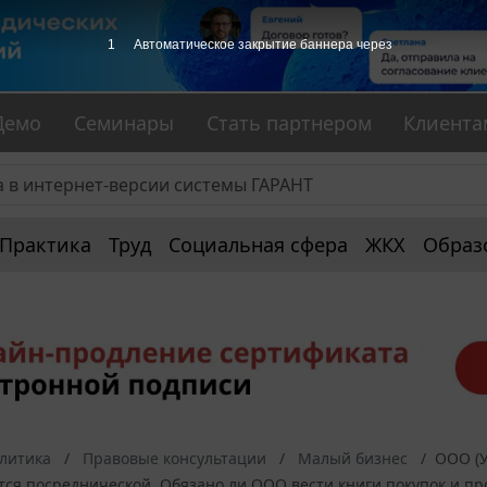
Демо
Семинары
Стать партнером
Клиента
Практика
Труд
Социальная сфера
ЖКХ
Образ
алитика
Правовые консультации
Малый бизнес
ООО (У
ся посреднической. Обязано ли ООО вести книги покупок и прод