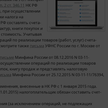
п. 2 ст. 346.11
НК РФ
, при осуществлении
ми налога на
РФ составлять счета-
ктур, книги покупок и
 стоимость. Учитывая
ий по реализации товаров (работ, услуг) счета-
(смотрите также
письма
УФНС России по г. Москве от
письме
Минфина России от 08.12.2016 N 03-11-
и осуществлении операций по реализации товаров
купок, книгу продаж и представлять налоговую
исьма
Минфина России от 25.12.2015 N 03-11-11/76394,
енения, внесенные в НК РФ с 1 января 2015 года.
01.01.2015) налогоплательщик обязан составить счет-
ния (за исключением операций, не подлежащих