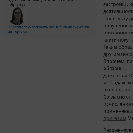
застройщика
образца.
деятельност
Поскольку д
полученных и
Выберите тему программы повышения квалификации
обязанности
для юристов ...
книги покуп
Таким образ
другим поср
Впрочем, по
обязаны.
Даже если О
и продаж, х
отношении п
Согласно
ст.
исчисления 
применяющих
приказом
Ми
Рекомендуем