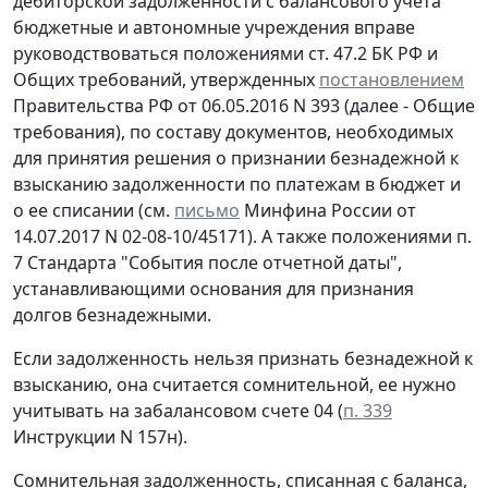
дебиторской задолженности с балансового учета
бюджетные и автономные учреждения вправе
руководствоваться положениями cт. 47.2 БК РФ и
Общих требований, утвержденных
постановлением
Правительства РФ от 06.05.2016 N 393 (далее - Общие
требования), по составу документов, необходимых
для принятия решения о признании безнадежной к
взысканию задолженности по платежам в бюджет и
о ее списании (см.
письмо
Минфина России от
14.07.2017 N 02-08-10/45171). А также положениями п.
7 Стандарта "События после отчетной даты",
устанавливающими основания для признания
долгов безнадежными.
Если задолженность нельзя признать безнадежной к
взысканию, она считается сомнительной, ее нужно
учитывать на забалансовом счете 04 (
п. 339
Инструкции N 157н).
Сомнительная задолженность, списанная с баланса,