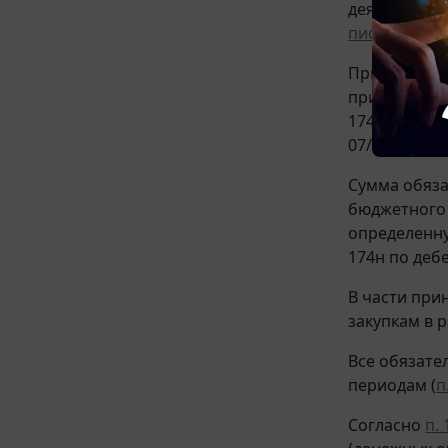
деятельност
письму
Минфи
Принятие об
принятия де
174н по дебе
07/110108).
Сумма обяза
бюджетного 
определенну
174н по дебе
В части при
закупкам в 
Все обязате
периодам (
п
Согласно
п. 