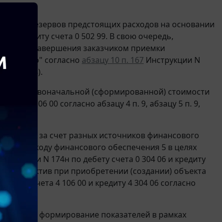
анных резервов предстоящих расходов на основании
0 и кредиту счета 0 502 99. В свою очередь,
о итогам завершения заказчиком приемки
ое сторно" согласно
абзацу 10 п. 167
Инструкции N
07/110108).
тва, по первоначальной (сформированной) стоимости
ета 0 106 00 согласно абзацу 4 п. 9, абзацу 5 п. 9,
 объекта за счет разных источников финансового
дства по коду финансового обеспечения 5 в целях
нструкции N 174н по дебету счета 0 304 06 и кредиту
нансовый актив при приобретении (создании) объекта
ебету счета 4 106 00 и кредиту 4 304 06 согласно
смотрено формирование показателей в рамках