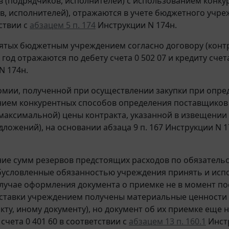
 (подрядчиков, исполнителей) с использованием конк
в, исполнителей), отражаются в учете бюджетного учрежд
ствии с
абзацем 5 п. 174
Инструкции N 174н.
тых бюджетным учреждением согласно договору (контр
од отражаются по дебету счета 0 502 07 и кредиту счета
N 174н.
мии, полученной при осуществлении закупки при опред
ием конкурентных способов определения поставщиков 
максимальной) цены контракта, указанной в извещении 
ложений), на основании абзаца 9 п. 167 Инструкции N 17
е сумм резервов предстоящих расходов по обязатель
бусловленные обязанностью учреждения принять и испо
случае оформления документа о приемке не в момент пост
ставки учреждением получены материальные ценности с
кту, иному документу), но документ об их приемке еще н
 счета 0 401 60 в соответствии с
абзацем 13 п. 160.1
Инстр