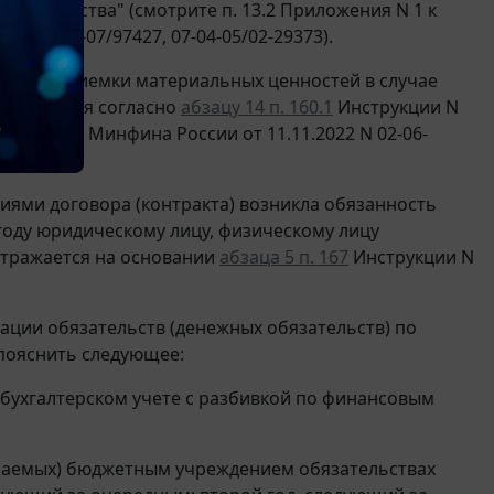
ные средства" (смотрите п. 13.2 Приложения N 1 к
N 02-06-07/97427, 07-04-05/02-29373).
 факту приемки материальных ценностей в случае
отражается согласно
абзацу 14 п. 160.1
Инструкции N
же
письмо
Минфина России от 11.11.2022 N 02-06-
виями договора (контракта) возникла обязанность
оду юридическому лицу, физическому лицу
отражается на основании
абзаца 5 п. 167
Инструкции N
ции обязательств (денежных обязательств) по
пояснить следующее:
 бухгалтерском учете с разбивкой по финансовым
маемых) бюджетным учреждением обязательствах