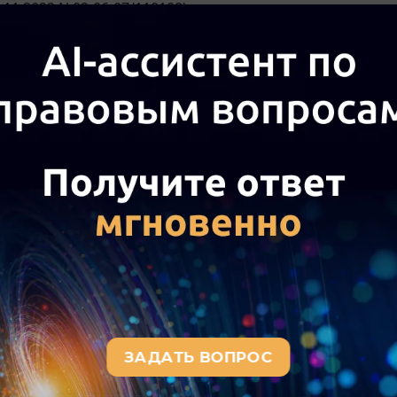
.11.2022 N 02-06-07/110108).
маемых учреждением обязательств в сумме сформиров
174
Инструкции N 174н отражаются по дебету счета 0 506 9
ка ранее сформированных отложенных обязательств п
х материальных ценностей отражается методом "Красн
ите также
письмо
Минфина России от 11.11.2022 N 02-06-
учету объекта основного средства - движимого имущес
бретении отражается по дебету счета 0 101 00 и кредиту сч
3
Инструкции N 174н.
ммы вложений в нефинансовый актив при приобретении
, в том числе при приобретении объекта основного сре
 к учету, отражается в соответствии с
абзацем 4 п. 147
И
 00. В свою очередь, принятие к учету вложений в нефи
ных источников финансового обеспечения отражается по д
146
Инструкции N 174н.
е отметим, Контрольными соотношениями ФК не преду