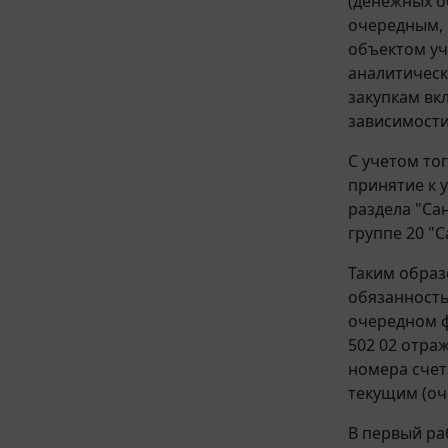
(денежных о
очередным, 
объектом уч
аналитическ
закупкам вк
зависимости
С учетом то
принятие к 
раздела "Са
группе 20 "
Таким образ
обязанность
очередном ф
502 02 отра
номера счет
текущим (оч
В первый ра