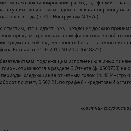
им счетам санкционирования расходов, сформированные
а текущим финансовым годом, подлежат переносу на а
нансового года (
п. 312
Инструкции N 157н).
е отметим, что бюджетное учреждение должно принимат
ниям, предусмотренных планом финансово-хозяйственно
ие кредиторской задолженности без достаточных исто
ина России от 31.03.2016 N 02-04-06/18225).
бязательствам, подлежащим исполнению в иных финанс
годом, отражаются в разделе 3 Отчета (ф. 0503738) на
периоды, следующие за отчетным годом (
п. 48
Инструкци
борот по счету 0 502 21, по графе 8 - кредитовый остато
советник государстве