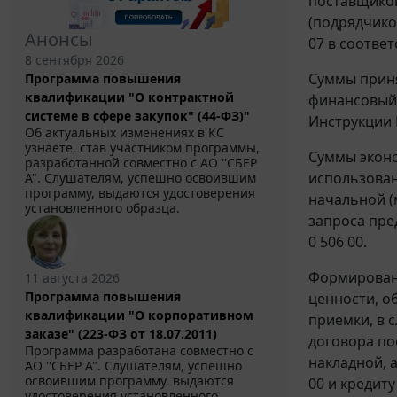
поставщиков
(подрядчико
Анонсы
07 в соответ
8 сентября 2026
Суммы приня
Программа повышения
квалификации "О контрактной
финансовый г
системе в сфере закупок" (44-ФЗ)"
Инструкции 
Об актуальных изменениях в КС
узнаете, став участником программы,
Суммы эконо
разработанной совместно с АО ''СБЕР
использован
А". Слушателям, успешно освоившим
программу, выдаются удостоверения
начальной (
установленного образца.
запроса пред
0 506 00.
Формировани
11 августа 2026
Программа повышения
ценности, о
квалификации "О корпоративном
приемки, в 
заказе" (223-ФЗ от 18.07.2011)
договора по
Программа разработана совместно с
накладной, а
АО ''СБЕР А". Слушателям, успешно
освоившим программу, выдаются
00 и кредиту
удостоверения установленного