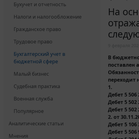
Бухучет и отчетность
На осн
Налоги и налогообложение
отража
Гражданское право
следу
Трудовое право
9 февраля 202
Бухгалтерский учет в
В бюджетно
бюджетной сфере
поставлен 
Обязанност
Малый бизнес
переходит н
Судебная практика
1.
Дебет 5 506 
Военная служба
Дебет 5 502 
Дебет 5 502 
Популярное
2. от 30.11.2
Аналитические статьи
Дебет 5 106 
Дебет 5 506 
Мнения