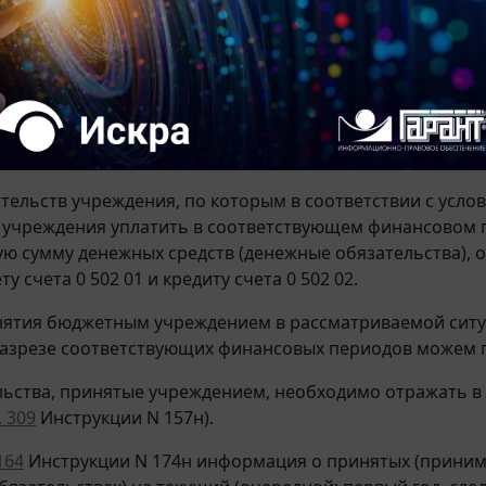
и с целевыми средствами (КФО 5) по счету 101 00 "Основ
на России и Федерального казначейства от 01.12.2021 N
язательств, на которые был ранее образован резерв по
нежного обязательства согласно документу о приемке, 
ту счета 0 401 60 и кредиту счета 0 302 00 (смотрите так
тельств учреждения, по которым в соответствии с усло
учреждения уплатить в соответствующем финансовом г
ю сумму денежных средств (денежные обязательства), 
ту счета 0 502 01 и кредиту счета 0 502 02.
нятия бюджетным учреждением в рассматриваемой ситуа
разрезе соответствующих финансовых периодов можем 
льства, принятые учреждением, необходимо отражать в
. 309
Инструкции N 157н).
164
Инструкции N 174н информация о принятых (прини