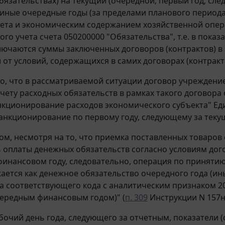
бязательствах) на текущий (очередной; первый год, сл
иные очередные годы (за пределами планового периода)
ета и экономическим содержанием хозяйственной опера
ого учета счета 050200000 "Обязательства", т.е. в пок
лючаются суммы заключенных договоров (контрактов) в
 от условий, содержащихся в самих договорах (контракта
го, что в рассматриваемой ситуации договор учреждение
учету расходных обязательств в рамках такого договор
нкционирование расходов экономического субъекта" Еди
Санкционирование по первому году, следующему за тек
ом, несмотря на то, что приемка поставленных товаров
 оплаты денежных обязательств согласно условиям дого
инансовом году, следовательно, операция по принятию 
жается как денежное обязательство очередного года (ин
а соответствующего кода с аналитическим признаком 2
ередным финансовым годом)" (
п. 309
Инструкции N 157н
бочий день года, следующего за отчетным, показатели 