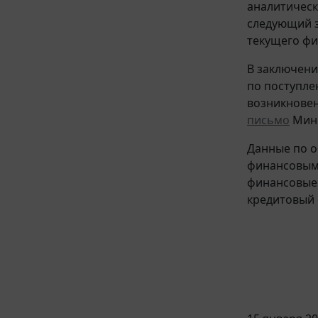
аналитическ
следующий з
текущего фи
В заключени
по поступле
возникновен
письмо
Минф
Данные по о
финансовым 
финансовые 
кредитовый о