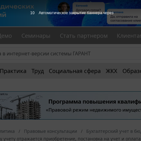
9
Автоматическое закрытие баннера через
Демо
Семинары
Стать партнером
Клиента
Практика
Труд
Социальная сфера
ЖКХ
Образ
алитика
Правовые консультации
Бухгалтерский учет в б
у учету отражается приобретение, постановка на учет и оплат