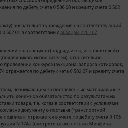
урентных способов определения поставщиков
ения по дебету счета 0 506 00 и кредиту счета 0 502
акту) обязательств учреждения на соответствующий
 0 502 01 в соответствии с
абзацем 2 п. 167
елении поставщиков (подрядчиков, исполнителей) с
(подрядчиков, исполнителей), относительно
о проведении конкурса (аукциона, запроса котировок,
4 отражается по дебету счета 0 502 07 и кредиту счета
ствам, возникающим за поставленные материальные
лнить денежное обязательство по результатам их
авки товара, т.е. когда в соответствии с условиями
огласно документу о поставке (транспортной
е подписан, отражается в учете по дебету счета 0 106
укции N 174н (смотрите также
письмо
Минфина