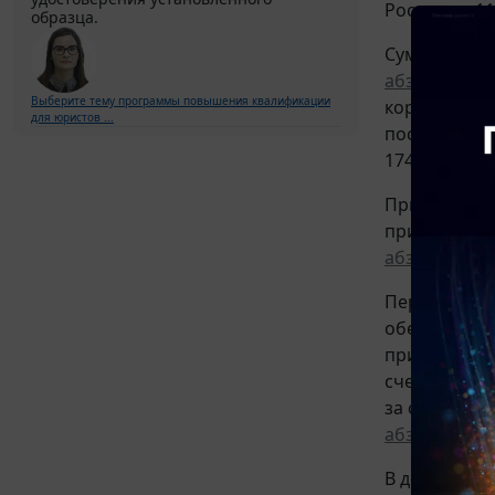
России от 11
образца.
Суммы прини
абзаца 6 п. 
Выберите тему программы повышения квалификации
корректиров
для юристов ...
поставленны
174н (смотр
Принятие к 
при его прио
абзацу 1 п. 5
Передача су
обеспечения
принятия его
счета 0 106
за счет раз
абзацу 4 п. 
В дополнени