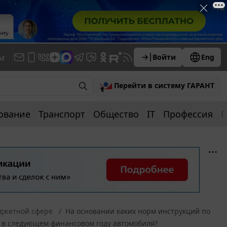
м
Войти
Eng
Перейти в систему ГАРАНТ
ование
Транспорт
Общество
IT
Профессия
П
юджетной сфере
На основании каких норм инструкций по
а в следующем финансовом году автомобиля?