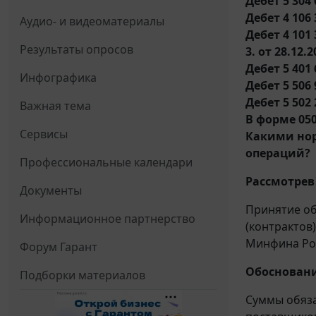
Дебет 5 304 
Дебет 4 106 
Аудио- и видеоматериалы
Дебет 4 101 
Результаты опросов
3. от 28.12.2
Дебет 5 401 
Инфографика
Дебет 5 506
Дебет 5 502 
Важная тема
В форме 050
Сервисы
Какими нор
операций?
Профессиональные календари
Рассмотрев
Документы
Принятие об
Информационное партнерство
(контрактов
Минфина Рос
Форум Гарант
Обосновани
Подборки материалов
Суммы обяза