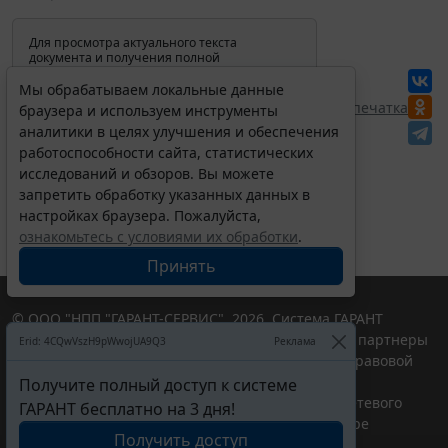
Для просмотра актуального текста
документа и получения полной
информации о вступлении в силу,
изменениях и порядке применения
Мы обрабатываем локальные данные
документа, воспользуйтесь поиском в
Перепечатка
браузера и используем инструменты
Интернет-версии системы ГАРАНТ:
аналитики в целях улучшения и обеспечения
работоспособности сайта, статистических
исследований и обзоров. Вы можете
запретить обработку указанных данных в
настройках браузера. Пожалуйста,
ознакомьтесь с условиями их обработки
.
Принять
© ООО "НПП "ГАРАНТ-СЕРВИС", 2026. Система ГАРАНТ
выпускается с 1990 года. Компания "Гарант" и ее партнеры
Erid: 4CQwVszH9pWwojUA9Q3
Реклама
являются участниками Российской ассоциации правовой
информации ГАРАНТ.
Получите полный доступ к системе
Портал ГАРАНТ.РУ зарегистрирован в качестве сетевого
ГАРАНТ бесплатно на 3 дня!
издания Федеральной службой по надзору в сфере
Получить доступ
связи,информационных технологий и массовых