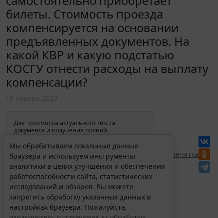
самостоятельно приобретает
билеты. Стоимость проезда
компенсируется на основании
предъявленных документов. На
какой КВР и какую подстатью
КОСГУ отнести расходы на выплату
компенсации?
10 января 2023
Для просмотра актуального текста
документа и получения полной
информации о вступлении в силу,
изменениях и порядке применения
Мы обрабатываем локальные данные
документа, воспользуйтесь поиском в
Перепечатка
браузера и используем инструменты
Интернет-версии системы ГАРАНТ:
аналитики в целях улучшения и обеспечения
работоспособности сайта, статистических
исследований и обзоров. Вы можете
запретить обработку указанных данных в
настройках браузера. Пожалуйста,
ознакомьтесь с условиями их обработки
.