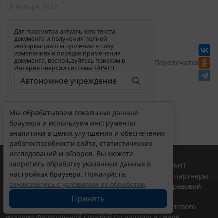
18 января 2022
Для просмотра актуального текста
документа и получения полной
информации о вступлении в силу,
изменениях и порядке применения
документа, воспользуйтесь поиском в
Перепечатка
Интернет-версии системы ГАРАНТ:
Мы обрабатываем локальные данные
браузера и используем инструменты
аналитики в целях улучшения и обеспечения
работоспособности сайта, статистических
исследований и обзоров. Вы можете
запретить обработку указанных данных в
© ООО "НПП "ГАРАНТ-СЕРВИС", 2026. Система ГАРАНТ
настройках браузера. Пожалуйста,
выпускается с 1990 года. Компания "Гарант" и ее партнеры
ознакомьтесь с условиями их обработки
.
являются участниками Российской ассоциации правовой
информации ГАРАНТ.
Принять
Портал ГАРАНТ.РУ зарегистрирован в качестве сетевого
издания Федеральной службой по надзору в сфере