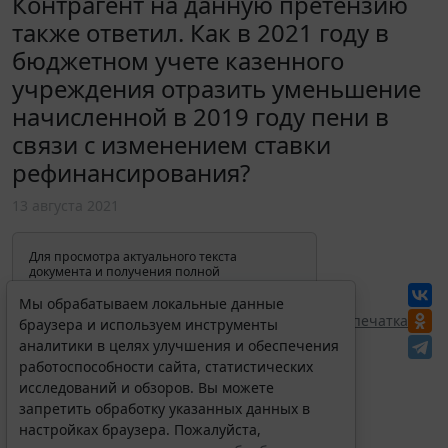
Контрагент на данную претензию
также ответил. Как в 2021 году в
бюджетном учете казенного
учреждения отразить уменьшение
начисленной в 2019 году пени в
связи с изменением ставки
рефинансирования?
13 августа 2021
Для просмотра актуального текста
документа и получения полной
информации о вступлении в силу,
изменениях и порядке применения
Мы обрабатываем локальные данные
документа, воспользуйтесь поиском в
Перепечатка
браузера и используем инструменты
Интернет-версии системы ГАРАНТ:
аналитики в целях улучшения и обеспечения
работоспособности сайта, статистических
исследований и обзоров. Вы можете
запретить обработку указанных данных в
настройках браузера. Пожалуйста,