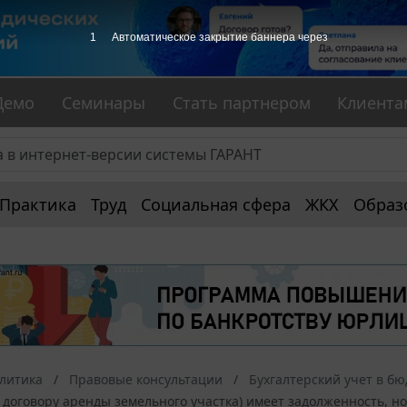
1
Автоматическое закрытие баннера через
Демо
Семинары
Стать партнером
Клиента
Практика
Труд
Социальная сфера
ЖКХ
Образ
алитика
Правовые консультации
Бухгалтерский учет в б
 договору аренды земельного участка) имеет задолженность, но