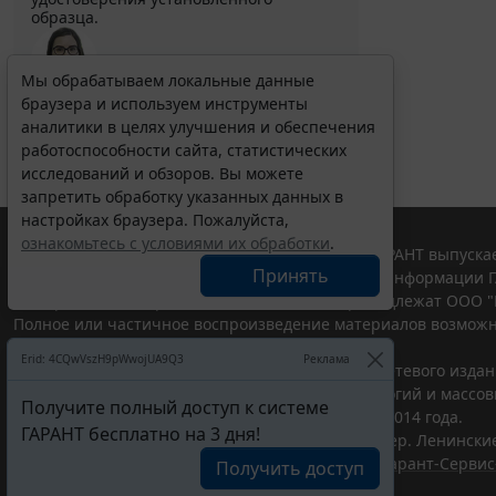
образца.
Мы обрабатываем локальные данные
браузера и используем инструменты
Выберите тему программы повышения квалификации
для юристов ...
аналитики в целях улучшения и обеспечения
работоспособности сайта, статистических
исследований и обзоров. Вы можете
запретить обработку указанных данных в
настройках браузера. Пожалуйста,
ознакомьтесь с условиями их обработки
.
© ООО "НПП "ГАРАНТ-СЕРВИС", 2026. Система ГАРАНТ выпускае
Принять
участниками Российской ассоциации правовой информации Г
Все права на материалы сайта ГАРАНТ.РУ принадлежат ООО "
Полное или частичное воспроизведение материалов возможн
Правила использования портала.
Erid: 4CQwVszH9pWwojUA9Q3
Реклама
Портал ГАРАНТ.РУ зарегистрирован в качестве сетевого изда
надзору в сфере связи,информационных технологий и массо
Получите полный доступ к системе
(Роскомнадзором), Эл № ФС77-58365 от 18 июня 2014 года.
ГАРАНТ бесплатно на 3 дня!
ООО "НПП "ГАРАНТ-СЕРВИС", 119234, г. Москва, тер. Ленинские 
Разработчик ЭПС Система ГАРАНТ – ООО "НПП "
Гарант-Сервис
Получить доступ