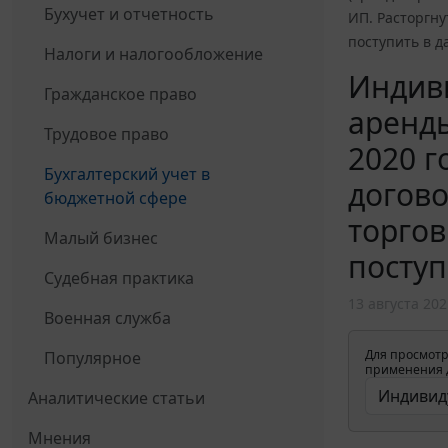
Бухучет и отчетность
ИП. Расторгну
поступить в д
Налоги и налогообложение
Индив
Гражданское право
аренды
Трудовое право
2020 г
Бухгалтерский учет в
догово
бюджетной сфере
торгов
Малый бизнес
поступ
Судебная практика
13 августа 202
Военная служба
Для просмотр
Популярное
применения д
Аналитические статьи
Мнения