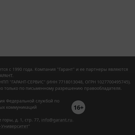
тся с 1990 года. Компания "Гарант" и ее партнеры являются
АРАНТ.
НПП "ГАРАНТ-СЕРВИС" (ИНН 7718013048, ОГРН 1027700495745).
о только по письменному разрешению правообладателя.
ния Федеральной службой по
16+
вых коммуникаций
горы, д. 1, стр. 77,
info@garant.ru
.
-Университет
"