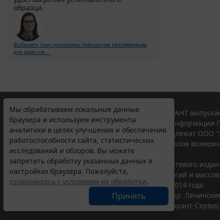
образца.
Выберите тему программы повышения квалификации
для юристов ...
Мы обрабатываем локальные данные
© ООО "НПП "ГАРАНТ-СЕРВИС", 2026. Система ГАРАНТ выпускае
браузера и используем инструменты
участниками Российской ассоциации правовой информации Г
аналитики в целях улучшения и обеспечения
Все права на материалы сайта ГАРАНТ.РУ принадлежат ООО "
работоспособности сайта, статистических
Полное или частичное воспроизведение материалов возможн
исследований и обзоров. Вы можете
Правила использования портала.
запретить обработку указанных данных в
Портал ГАРАНТ.РУ зарегистрирован в качестве сетевого изда
настройках браузера. Пожалуйста,
надзору в сфере связи,информационных технологий и массо
ознакомьтесь с условиями их обработки
.
(Роскомнадзором), Эл № ФС77-58365 от 18 июня 2014 года.
Принять
ООО "НПП "ГАРАНТ-СЕРВИС", 119234, г. Москва, тер. Ленинские 
Разработчик ЭПС Система ГАРАНТ – ООО "НПП "
Гарант-Сервис