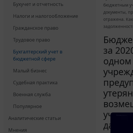
Бухучет и отчетность
бюджетным уч
документы, п
Налоги и налогообложение
отражена. Как
задолженност
Гражданское право
Бюджет
Трудовое право
за 202
Бухгалтерский учет в
одном
бюджетной сфере
учреж
Малый бизнес
предуп
Судебная практика
утеря
Военная служба
возмещ
Популярное
учете 
Аналитические статьи
данные
Мнения