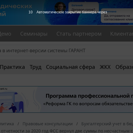
10
Автоматическое закрытие баннера через
Демо
Семинары
Стать партнером
Клиента
Практика
Труд
Социальная сфера
ЖКХ
Образ
алитика
Правовые консультации
Бухгалтерский учет в б
 отчетности за 2020 год ФСС вернул две суммы по несчастным 