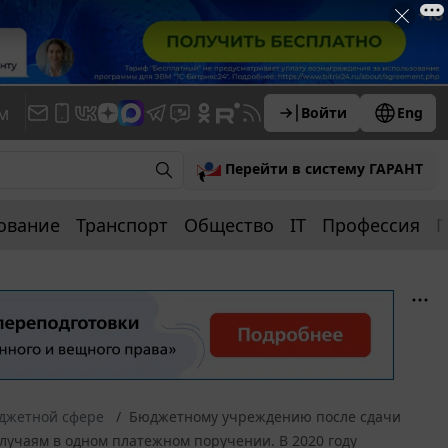
м
Войти
Eng
Перейти в систему ГАРАНТ
ование
Транспорт
Общество
IT
Профессия
П
юджетной сфере
Бюджетному учреждению после сдачи
случаям в одном платежном поручении. В 2020 году