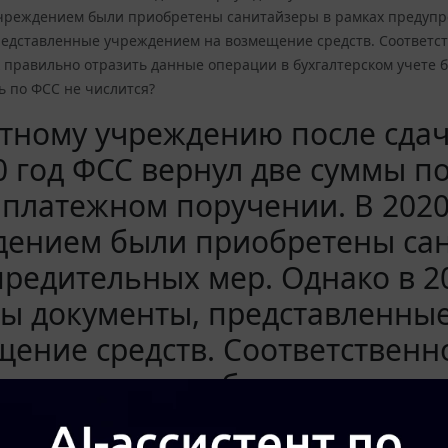
реждением были приобретены санитайзеры в рамках предупре
редставленные учреждением на возмещение средств. Соответст
 правильно отразить данные операции в бухгалтерском учете 
ь по ФСС не числится?
ному учреждению после сдачи
0 год ФСС вернул две суммы п
 платежном поручении. В 202
дением были приобретены сан
редительных мер. Однако в 2
ны документы, представленны
ение средств. Соответственн
учреждения не была отражена
 операции в бухгалтерском у