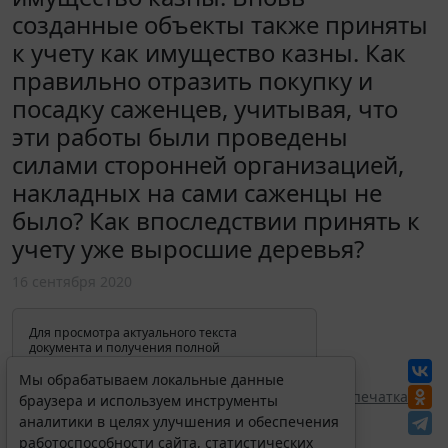
созданные объекты также приняты
к учету как имущество казны. Как
правильно отразить покупку и
посадку саженцев, учитывая, что
эти работы были проведены
силами сторонней организацией,
накладных на сами саженцы не
было? Как впоследствии принять к
учету уже выросшие деревья?
16 сентября 2020
Для просмотра актуального текста
документа и получения полной
информации о вступлении в силу,
изменениях и порядке применения
Мы обрабатываем локальные данные
документа, воспользуйтесь поиском в
Перепечатка
браузера и используем инструменты
Интернет-версии системы ГАРАНТ:
аналитики в целях улучшения и обеспечения
работоспособности сайта, статистических