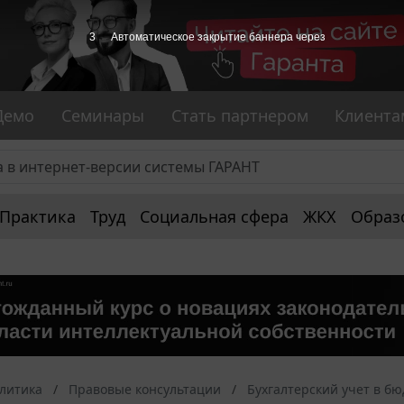
3
Автоматическое закрытие баннера через
Демо
Семинары
Стать партнером
Клиента
Практика
Труд
Социальная сфера
ЖКХ
Образ
алитика
Правовые консультации
Бухгалтерский учет в б