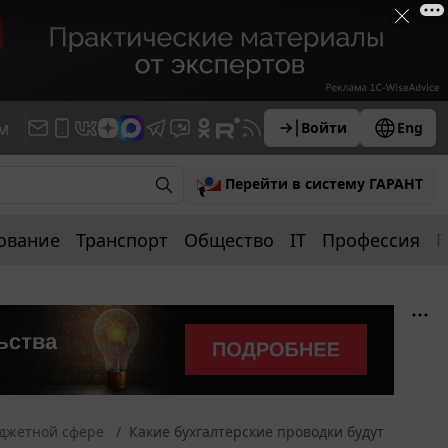
м
Войти
Eng
Перейти в систему ГАРАНТ
ование
Транспорт
Общество
IT
Профессия
П
юджетной сфере
Какие бухгалтерские проводки будут