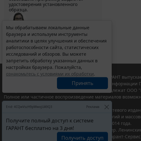
удостоверения установленного
образца.
Мы обрабатываем локальные данные
Выберите тему программы повышения квалификации
браузера и используем инструменты
для юристов ...
аналитики в целях улучшения и обеспечения
работоспособности сайта, статистических
исследований и обзоров. Вы можете
запретить обработку указанных данных в
настройках браузера. Пожалуйста,
ознакомьтесь с условиями их обработки
.
© ООО "НПП "ГАРАНТ-СЕРВИС", 2026. Система ГАРАНТ выпускае
Принять
участниками Российской ассоциации правовой информации Г
Все права на материалы сайта ГАРАНТ.РУ принадлежат ООО "
Полное или частичное воспроизведение материалов возможн
Правила использования портала.
Erid: 4CQwVszH9pWwojUA9Q3
Реклама
Портал ГАРАНТ.РУ зарегистрирован в качестве сетевого изда
надзору в сфере связи,информационных технологий и массо
Получите полный доступ к системе
(Роскомнадзором), Эл № ФС77-58365 от 18 июня 2014 года.
ГАРАНТ бесплатно на 3 дня!
ООО "НПП "ГАРАНТ-СЕРВИС", 119234, г. Москва, тер. Ленинские 
Разработчик ЭПС Система ГАРАНТ – ООО "НПП "
Гарант-Сервис
Получить доступ