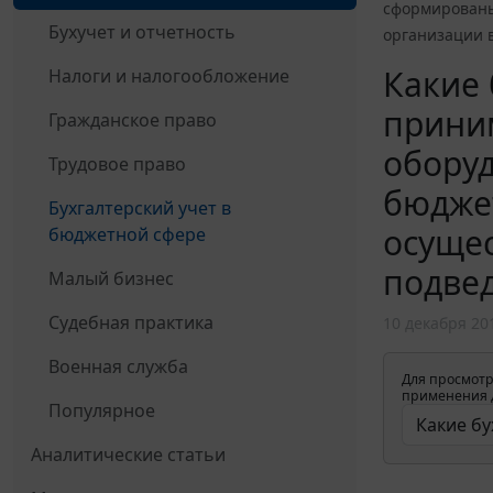
сформированы
Бухучет и отчетность
организации 
Какие 
Налоги и налогообложение
прини
Гражданское право
обору
Трудовое право
бюджет
Бухгалтерский учет в
осуще
бюджетной сфере
подвед
Малый бизнес
Судебная практика
10 декабря 20
Военная служба
Для просмотр
применения д
Популярное
Аналитические статьи