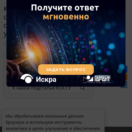
К какой подстатье КОСГУ и КВР
следует отнести ремонт наружного
освещения в автономном
учреждении?
2 декабря 2019
Для просмотра актуального текста
документа и получения полной
информации о вступлении в силу,
изменениях и порядке применения
документа, воспользуйтесь поиском в
Перепечатка
Интернет-версии системы ГАРАНТ:
Мы обрабатываем локальные данные
браузера и используем инструменты
аналитики в целях улучшения и обеспечения