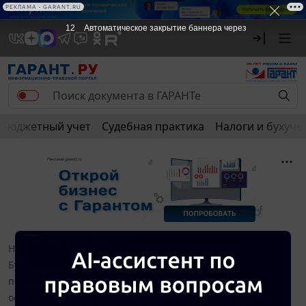
РЕКЛАМА • GARANT.RU
11
Автоматическое закрытие баннера через
Бюджетный учет
Судебная практика
Налоги и бухуче
Новости и аналитика
Правовые консультации
Бухгалтерский учет в бюджетной сфере
К какой
подстатье КОСГУ и КВР следует отнести ремонт наружного
освещения в автономном учреждении?