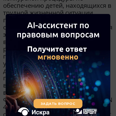
обеспечению детей, находящихся в
трудной жизненной ситуации,
путевками в детские
оздоровительные лагеря. Ранее для
этой цели орган исполнительной
власти закупал путевки,
распределял их между
подведомственными
учреждениями, которые в
дальнейшем предоставляли
путевки нуждающимся лицам и
вели отчетность. Согласно
внесенным поправкам в
Федеральный закон от 05.04.2013 N
44-ФЗ "О контрактной системе в
сфере закупок товаров, работ, услуг