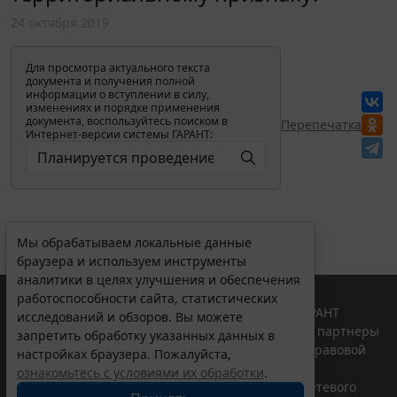
24 октября 2019
Для просмотра актуального текста
документа и получения полной
информации о вступлении в силу,
изменениях и порядке применения
документа, воспользуйтесь поиском в
Перепечатка
Интернет-версии системы ГАРАНТ:
Мы обрабатываем локальные данные
браузера и используем инструменты
аналитики в целях улучшения и обеспечения
работоспособности сайта, статистических
© ООО "НПП "ГАРАНТ-СЕРВИС", 2026. Система ГАРАНТ
исследований и обзоров. Вы можете
выпускается с 1990 года. Компания "Гарант" и ее партнеры
запретить обработку указанных данных в
являются участниками Российской ассоциации правовой
настройках браузера. Пожалуйста,
информации ГАРАНТ.
ознакомьтесь с условиями их обработки
.
Портал ГАРАНТ.РУ зарегистрирован в качестве сетевого