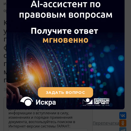
или учреждения-получателя (имущество предается между
организациями государственного сектора)?
Комиссия какого казенного
учреждения должна поставить
подписи на второй странице
формы 0504101 - учреждения-
отправителя или учреждения-
получателя (имущество предается
между организациями
государственного сектора)?
30 августа 2018
Для просмотра актуального текста
документа и получения полной
информации о вступлении в силу,
изменениях и порядке применения
документа, воспользуйтесь поиском в
Перепечатка
Интернет-версии системы ГАРАНТ: