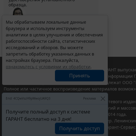
образца.
Мы обрабатываем локальные данные
браузера и используем инструменты
Выберите тему программы повышения квалификации
для юристов ...
аналитики в целях улучшения и обеспечения
работоспособности сайта, статистических
исследований и обзоров. Вы можете
запретить обработку указанных данных в
настройках браузера. Пожалуйста,
ознакомьтесь с условиями их обработки
.
© ООО "НПП "ГАРАНТ-СЕРВИС", 2026. Система ГАРАНТ выпускае
Принять
участниками Российской ассоциации правовой информации Г
Все права на материалы сайта ГАРАНТ.РУ принадлежат ООО "
Полное или частичное воспроизведение материалов возможн
Правила использования портала.
Erid: 4CQwVszH9pWwojUA9Q3
Реклама
Портал ГАРАНТ.РУ зарегистрирован в качестве сетевого изда
надзору в сфере связи,информационных технологий и массо
Получите полный доступ к системе
(Роскомнадзором), Эл № ФС77-58365 от 18 июня 2014 года.
ГАРАНТ бесплатно на 3 дня!
ООО "НПП "ГАРАНТ-СЕРВИС", 119234, г. Москва, тер. Ленинские 
Разработчик ЭПС Система ГАРАНТ – ООО "НПП "
Гарант-Сервис
Получить доступ