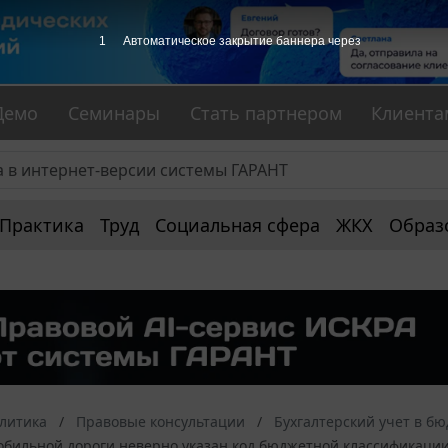
1
Автоматическое закрытие баннера через
Демо
Семинары
Стать партнером
Клиента
Практика
Труд
Социальная сфера
ЖКХ
Образ
алитика
Правовые консультации
Бухгалтерский учет в б
обильной дороги неверно указан код бюджетной классификации