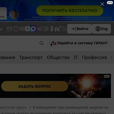
м
Войти
Eng
Перейти в систему ГАРАНТ
ование
Транспорт
Общество
IT
Профессия
П
юджетной сфере
В извещении при размещении закупки на
 в плане оплаты исполнения контракта за счет бюджетных