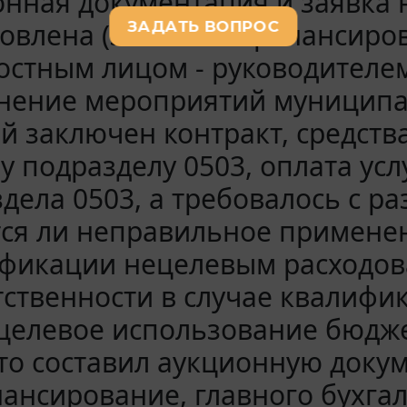
онная документация и заявка
овлена (заявка на финансиро
стным лицом - руководителем 
нение мероприятий муниципа
й заключен контракт, средств
у подразделу 0503, оплата усл
дела 0503, а требовалось с ра
тся ли неправильное примене
ификации нецелевым расходов
тственности в случае квалиф
целевое использование бюдже
кто составил аукционную доку
ансирование, главного бухга