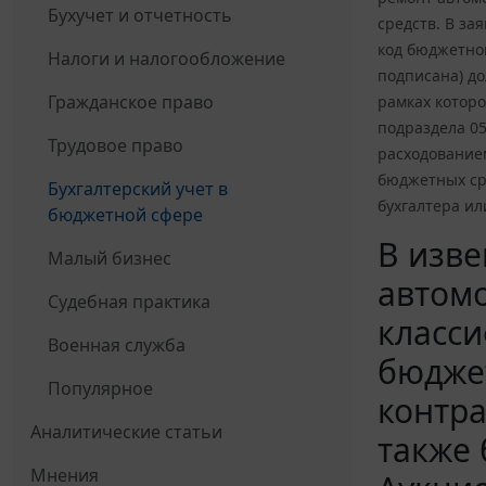
Бухучет и отчетность
средств. В за
код бюджетно
Налоги и налогообложение
подписана) д
Гражданское право
рамках которо
подраздела 0
Трудовое право
расходованием
бюджетных сре
Бухгалтерский учет в
бухгалтера и
бюджетной сфере
В изв
Малый бизнес
автом
Судебная практика
класси
Военная служба
бюджет
Популярное
контра
Аналитические статьи
также 
Мнения