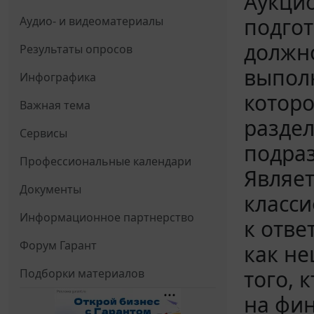
Аукци
подгот
Аудио- и видеоматериалы
должно
Результаты опросов
выпол
Инфографика
которо
Важная тема
раздел
Сервисы
подраз
Профессиональные календари
Являе
Документы
класс
Информационное партнерство
к отве
Форум Гарант
как не
того, 
Подборки материалов
на фин