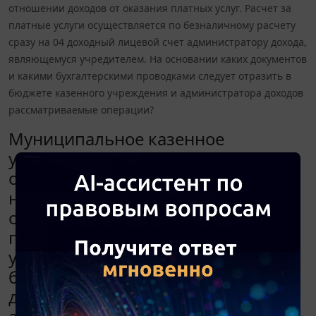
отношении доходов от оказания платных услуг. Расчет за
платные услуги осуществляется по безналичному расчету
сразу на 04 доходный лицевой счет администратору дохода,
являющемуся учредителем. На основании каких документов
и какими бухгалтерскими проводками следует отразить в
бюджете казенного учреждения и администратора доходов
рассматриваемые операции?
Муниципальное казенное
учреждение культуры наделено
отдельным полномочием по
начислению платежей в бюджет в
отношении доходов от оказания
платных услуг. Расчет за платные
услуги осуществляется по
безналичному расчету сразу на 04
доходный лицевой счет