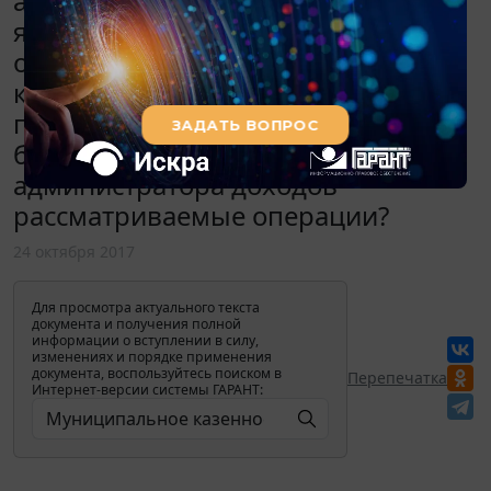
администратору дохода,
являющемуся учредителем. На
основании каких документов и
какими бухгалтерскими
проводками следует отразить в
бюджете казенного учреждения и
администратора доходов
рассматриваемые операции?
24 октября 2017
Для просмотра актуального текста
документа и получения полной
информации о вступлении в силу,
изменениях и порядке применения
документа, воспользуйтесь поиском в
Перепечатка
Интернет-версии системы ГАРАНТ: